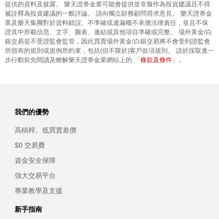
提供的資料及披露。 樂天證券金業可能會提供並非擬作為投資建議且不得
被詮釋為投資建議的一般評論。 請向獨立財務顧問尋求意見。 樂天證券金
業及樂天集團對於資料錯誤、不準確或遺漏概不承擔法律責任，並且不保
證其中所載信息、文字、圖表、連結或其他項目準確或完整。 場外黃金/白
銀交易並不受證監會監管，因此買賣場外黃金/白銀交易將不會受到證監會
所頒布的規則或規例所約束，包括(但不限於)客戶款項規則。 請於採取進一
條款及條件
步行動前先閱讀及瞭解樂天證券金業網站上的 「
」。
我們的優勢
高槓桿、低買賣差價
$0 交易費
資金安全保障
強大交易平台
專業教學及支援
新手指南