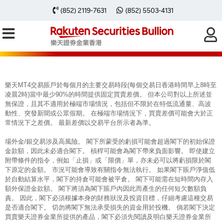
每周黃金分析 20240219
(852) 2119-7631
(852) 5503-4131
樂天MT4交易賬戶於每個月的主要交易時段(每個交易日香港時間早上8時至
凌晨2時)當中最少90%的時間提供固定買賣差價。 但本公司對以上所述並
無保證，且其不適用於極端市場情況，包括但不限於在特低流通量、高波
動性、突發新聞或公眾假期。 在極端市場情況下，買賣差價可能會大於正
常情況下之差價。 最新差價以交易平台所示者為準。
場外金/銀交易涉及高風險。 閣下所蒙受的虧損可能會超過閣下的初始保證
金款額，因此未必適合閣下。 槓桿可能會為閣下帶來負面影響。 即使建立
附帶條件的指令，例如「止損」或「限價」單，亦未必可以將虧損限於閣
下原定的金額。 市況可能會導致有關指令無法執行。 如果閣下賬戶淨值低
於自動結算水平，閣下的持倉可能會被平倉。 閣下可能需在短時間內存入
額外保證金款額。 閣下將須為閣下賬戶內因此而產生的任何短欠數額負
責。 因此，閣下必須根據本身的財務狀況及投資目標，仔細考慮這種交易
是否適合閣下。 切勿將閣下無法承受損失的資金用於投機。 倘若閣下決定
買賣樂天證券金業所提供的產品，閣下必須先閱讀及明白樂天證券金業所