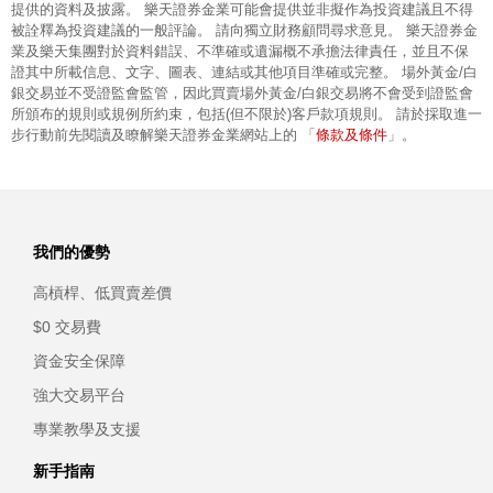
提供的資料及披露。 樂天證券金業可能會提供並非擬作為投資建議且不得
被詮釋為投資建議的一般評論。 請向獨立財務顧問尋求意見。 樂天證券金
業及樂天集團對於資料錯誤、不準確或遺漏概不承擔法律責任，並且不保
證其中所載信息、文字、圖表、連結或其他項目準確或完整。 場外黃金/白
銀交易並不受證監會監管，因此買賣場外黃金/白銀交易將不會受到證監會
所頒布的規則或規例所約束，包括(但不限於)客戶款項規則。 請於採取進一
條款及條件
步行動前先閱讀及瞭解樂天證券金業網站上的 「
」。
我們的優勢
高槓桿、低買賣差價
$0 交易費
資金安全保障
強大交易平台
專業教學及支援
新手指南