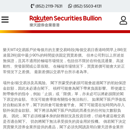
每周黃金分析 20240129
(852) 2119-7631
(852) 5503-4131
樂天MT4交易賬戶於每個月的主要交易時段(每個交易日香港時間早上8時至
凌晨2時)當中最少90%的時間提供固定買賣差價。 但本公司對以上所述並
無保證，且其不適用於極端市場情況，包括但不限於在特低流通量、高波
動性、突發新聞或公眾假期。 在極端市場情況下，買賣差價可能會大於正
常情況下之差價。 最新差價以交易平台所示者為準。
場外金/銀交易涉及高風險。 閣下所蒙受的虧損可能會超過閣下的初始保證
金款額，因此未必適合閣下。 槓桿可能會為閣下帶來負面影響。 即使建立
附帶條件的指令，例如「止損」或「限價」單，亦未必可以將虧損限於閣
下原定的金額。 市況可能會導致有關指令無法執行。 如果閣下賬戶淨值低
於自動結算水平，閣下的持倉可能會被平倉。 閣下可能需在短時間內存入
額外保證金款額。 閣下將須為閣下賬戶內因此而產生的任何短欠數額負
責。 因此，閣下必須根據本身的財務狀況及投資目標，仔細考慮這種交易
是否適合閣下。 切勿將閣下無法承受損失的資金用於投機。 倘若閣下決定
買賣樂天證券金業所提供的產品，閣下必須先閱讀及明白樂天證券金業所