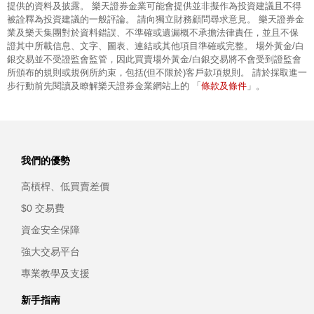
提供的資料及披露。 樂天證券金業可能會提供並非擬作為投資建議且不得
被詮釋為投資建議的一般評論。 請向獨立財務顧問尋求意見。 樂天證券金
業及樂天集團對於資料錯誤、不準確或遺漏概不承擔法律責任，並且不保
證其中所載信息、文字、圖表、連結或其他項目準確或完整。 場外黃金/白
銀交易並不受證監會監管，因此買賣場外黃金/白銀交易將不會受到證監會
所頒布的規則或規例所約束，包括(但不限於)客戶款項規則。 請於採取進一
條款及條件
步行動前先閱讀及瞭解樂天證券金業網站上的 「
」。
我們的優勢
高槓桿、低買賣差價
$0 交易費
資金安全保障
強大交易平台
專業教學及支援
新手指南