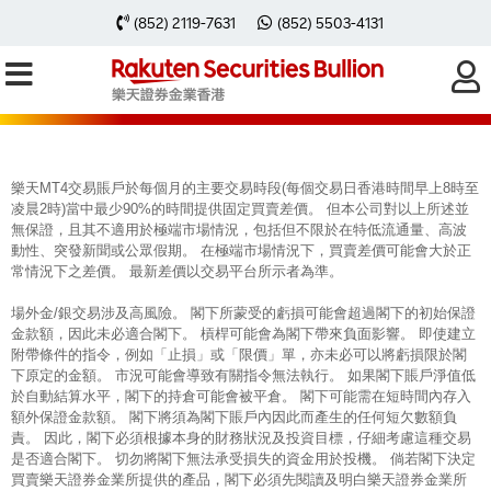
每周黃金分析 20240122
(852) 2119-7631
(852) 5503-4131
樂天MT4交易賬戶於每個月的主要交易時段(每個交易日香港時間早上8時至
凌晨2時)當中最少90%的時間提供固定買賣差價。 但本公司對以上所述並
無保證，且其不適用於極端市場情況，包括但不限於在特低流通量、高波
動性、突發新聞或公眾假期。 在極端市場情況下，買賣差價可能會大於正
常情況下之差價。 最新差價以交易平台所示者為準。
場外金/銀交易涉及高風險。 閣下所蒙受的虧損可能會超過閣下的初始保證
金款額，因此未必適合閣下。 槓桿可能會為閣下帶來負面影響。 即使建立
附帶條件的指令，例如「止損」或「限價」單，亦未必可以將虧損限於閣
下原定的金額。 市況可能會導致有關指令無法執行。 如果閣下賬戶淨值低
於自動結算水平，閣下的持倉可能會被平倉。 閣下可能需在短時間內存入
額外保證金款額。 閣下將須為閣下賬戶內因此而產生的任何短欠數額負
責。 因此，閣下必須根據本身的財務狀況及投資目標，仔細考慮這種交易
是否適合閣下。 切勿將閣下無法承受損失的資金用於投機。 倘若閣下決定
買賣樂天證券金業所提供的產品，閣下必須先閱讀及明白樂天證券金業所