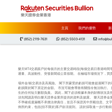
主頁
Market Analysis
每周黃金分析 20230925
主頁
我們的優勢
新
(852) 2119-7631
(852) 5503-4131
info@bul
樂天MT4交易賬戶於每個月的主要交易時段(每個交易日香港時間
通量、高波動性、突發新聞或公眾假期。 在極端市場情況下，買
場外金/銀交易涉及高風險。 閣下所蒙受的虧損可能會超過閣下
虧損限於閣下原定的金額。 市況可能會導致有關指令無法執行。
生的任何短欠數額負責。 因此，閣下必須根據本身的財務狀況及
須先閱讀及明白樂天證券金業所提供的資料及披露。 樂天證券金
不準確或遺漏概不承擔法律責任，並且不保證其中所載信息、文字
例所約束，包括(但不限於)客戶款項規則。 請於採取進一步行動