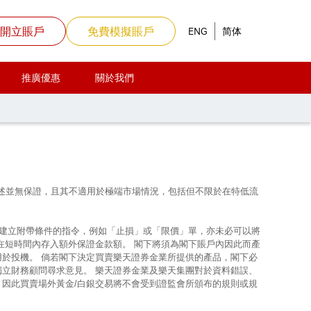
開立賬戶
免費模擬賬戶
ENG
简体
推廣優惠
關於我們
上所述並無保證，且其不適用於極端市場情況，包括但不限於在特低流
使建立附帶條件的指令，例如「止損」或「限價」單，亦未必可以將
在短時間內存入額外保證金款額。 閣下將須為閣下賬戶內因此而產
用於投機。 倘若閣下決定買賣樂天證券金業所提供的產品，閣下必
獨立財務顧問尋求意見。 樂天證券金業及樂天集團對於資料錯誤、
，因此買賣場外黃金/白銀交易將不會受到證監會所頒布的規則或規