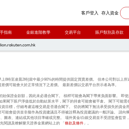
客戶登入
存入資金
手指南
金銀進階教學
交易平台
賬戶類別及存款
每周黃金分析 20230925
lion.rakuten.com.hk
早上8時至凌晨2時)當中最少90%的時間提供固定買賣差價。 但本公司對以
賣差價可能會大於正常情況下之差價。 最新差價以交易平台所示者為準。
的初始保證金款額，因此未必適合閣下。 槓桿可能會為閣下帶來負面影響。 即
 如果閣下賬戶淨值低於自動結算水平，閣下的持倉可能會被平倉。 閣下可能需
投資目標，仔細考慮這種交易是否適合閣下。 切勿將閣下無法承受損失的資金
業可能會提供並非擬作為投資建議且不得被詮釋為投資建議的一般評論。 請向
、圖表、連結或其他項目準確或完整。 場外黃金/白銀交易並不受證監會監管
條款及條件
前先閱讀及瞭解樂天證券金業網站上的 「
」。