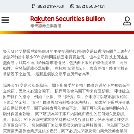
每周黃金分析 20230918
(852) 2119-7631
(852) 5503-4131
樂天MT4交易賬戶於每個月的主要交易時段(每個交易日香港時間早上8時至
凌晨2時)當中最少90%的時間提供固定買賣差價。 但本公司對以上所述並
無保證，且其不適用於極端市場情況，包括但不限於在特低流通量、高波
動性、突發新聞或公眾假期。 在極端市場情況下，買賣差價可能會大於正
常情況下之差價。 最新差價以交易平台所示者為準。
場外金/銀交易涉及高風險。 閣下所蒙受的虧損可能會超過閣下的初始保證
金款額，因此未必適合閣下。 槓桿可能會為閣下帶來負面影響。 即使建立
附帶條件的指令，例如「止損」或「限價」單，亦未必可以將虧損限於閣
下原定的金額。 市況可能會導致有關指令無法執行。 如果閣下賬戶淨值低
於自動結算水平，閣下的持倉可能會被平倉。 閣下可能需在短時間內存入
額外保證金款額。 閣下將須為閣下賬戶內因此而產生的任何短欠數額負
責。 因此，閣下必須根據本身的財務狀況及投資目標，仔細考慮這種交易
是否適合閣下。 切勿將閣下無法承受損失的資金用於投機。 倘若閣下決定
買賣樂天證券金業所提供的產品，閣下必須先閱讀及明白樂天證券金業所