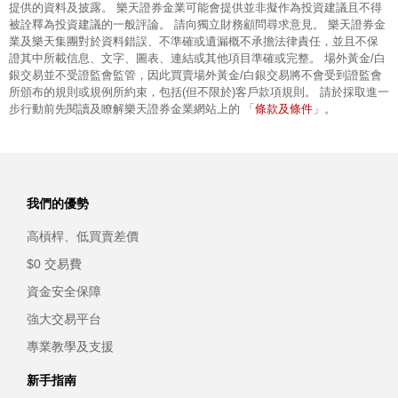
提供的資料及披露。 樂天證券金業可能會提供並非擬作為投資建議且不得
被詮釋為投資建議的一般評論。 請向獨立財務顧問尋求意見。 樂天證券金
業及樂天集團對於資料錯誤、不準確或遺漏概不承擔法律責任，並且不保
證其中所載信息、文字、圖表、連結或其他項目準確或完整。 場外黃金/白
銀交易並不受證監會監管，因此買賣場外黃金/白銀交易將不會受到證監會
所頒布的規則或規例所約束，包括(但不限於)客戶款項規則。 請於採取進一
條款及條件
步行動前先閱讀及瞭解樂天證券金業網站上的 「
」。
我們的優勢
高槓桿、低買賣差價
$0 交易費
資金安全保障
強大交易平台
專業教學及支援
新手指南