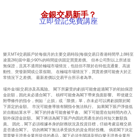
金銀交易新手？
立即登記免費講座
樂天MT4交易賬戶於每個月的主要交易時段(每個交易日香港時間早上8時至
凌晨2時)當中最少90%的時間提供固定買賣差價。 但本公司對以上所述並
無保證，且其不適用於極端市場情況，包括但不限於在特低流通量、高波
動性、突發新聞或公眾假期。 在極端市場情況下，買賣差價可能會大於正
常情況下之差價。 最新差價以交易平台所示者為準。
場外金/銀交易涉及高風險。 閣下所蒙受的虧損可能會超過閣下的初始保證
金款額，因此未必適合閣下。 槓桿可能會為閣下帶來負面影響。 即使建立
附帶條件的指令，例如「止損」或「限價」單，亦未必可以將虧損限於閣
下原定的金額。 市況可能會導致有關指令無法執行。 如果閣下賬戶淨值低
於自動結算水平，閣下的持倉可能會被平倉。 閣下可能需在短時間內存入
額外保證金款額。 閣下將須為閣下賬戶內因此而產生的任何短欠數額負
責。 因此，閣下必須根據本身的財務狀況及投資目標，仔細考慮這種交易
是否適合閣下。 切勿將閣下無法承受損失的資金用於投機。 倘若閣下決定
買賣樂天證券金業所提供的產品，閣下必須先閱讀及明白樂天證券金業所