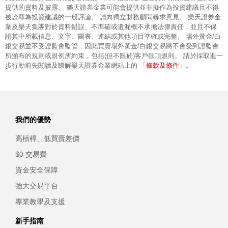
提供的資料及披露。 樂天證券金業可能會提供並非擬作為投資建議且不得
被詮釋為投資建議的一般評論。 請向獨立財務顧問尋求意見。 樂天證券金
業及樂天集團對於資料錯誤、不準確或遺漏概不承擔法律責任，並且不保
證其中所載信息、文字、圖表、連結或其他項目準確或完整。 場外黃金/白
銀交易並不受證監會監管，因此買賣場外黃金/白銀交易將不會受到證監會
所頒布的規則或規例所約束，包括(但不限於)客戶款項規則。 請於採取進一
條款及條件
步行動前先閱讀及瞭解樂天證券金業網站上的 「
」。
我們的優勢
高槓桿、低買賣差價
$0 交易費
資金安全保障
強大交易平台
專業教學及支援
新手指南