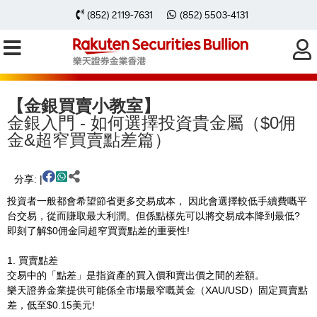
(852) 2119-7631
(852) 5503-4131
主頁
金銀買賣教學
金銀買賣小教室
金銀入門 - 點解要買賣金銀：$0佣金&超窄價格點差
【金銀買賣小教室】
金銀入門 - 如何選擇投資貴金屬（$0佣
金&超窄買賣點差篇）
分享: |
投資者一般都會希望節省更多交易成本， 因此會選擇較低手續費嘅平
台交易，從而賺取最大利潤。但係點樣先可以將交易成本降到最低?
即刻了解$0佣金同超窄買賣點差的重要性!
1. 買賣點差
交易中的「點差」是指資產的買入價和賣出價之間的差額。
樂天證券金業提供可能係全市場最窄嘅黃金（XAU/USD）固定買賣點
差，低至$0.15美元!