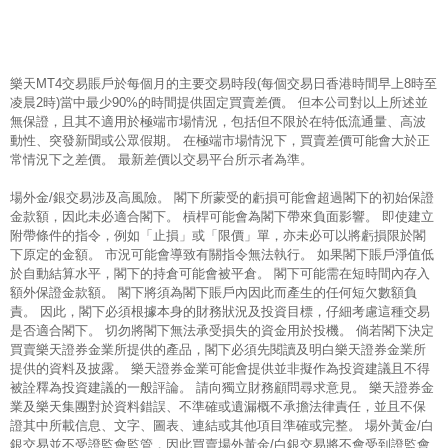
樂天MT4交易賬戶於每個月的主要交易時段(每個交易日香港時間早上8時至
凌晨2時)當中最少90%的時間提供固定買賣差價。 但本公司對以上所述並
無保證，且其不適用於極端市場情況，包括但不限於在特低流通量、高波
動性、突發新聞或公眾假期。 在極端市場情況下，買賣差價可能會大於正
常情況下之差價。 最新差價以交易平台所示者為準。
場外金/銀交易涉及高風險。 閣下所蒙受的虧損可能會超過閣下的初始保證
金款額，因此未必適合閣下。 槓桿可能會為閣下帶來負面影響。 即使建立
附帶條件的指令，例如「止損」或「限價」單，亦未必可以將虧損限於閣
下原定的金額。 市況可能會導致有關指令無法執行。 如果閣下賬戶淨值低
於自動結算水平，閣下的持倉可能會被平倉。 閣下可能需在短時間內存入
額外保證金款額。 閣下將須為閣下賬戶內因此而產生的任何短欠數額負
責。 因此，閣下必須根據本身的財務狀況及投資目標，仔細考慮這種交易
是否適合閣下。 切勿將閣下無法承受損失的資金用於投機。 倘若閣下決定
買賣樂天證券金業所提供的產品，閣下必須先閱讀及明白樂天證券金業所
提供的資料及披露。 樂天證券金業可能會提供並非擬作為投資建議且不得
被詮釋為投資建議的一般評論。 請向獨立財務顧問尋求意見。 樂天證券金
業及樂天集團對於資料錯誤、不準確或遺漏概不承擔法律責任，並且不保
證其中所載信息、文字、圖表、連結或其他項目準確或完整。 場外黃金/白
銀交易並不受證監會監管，因此買賣場外黃金/白銀交易將不會受到證監會