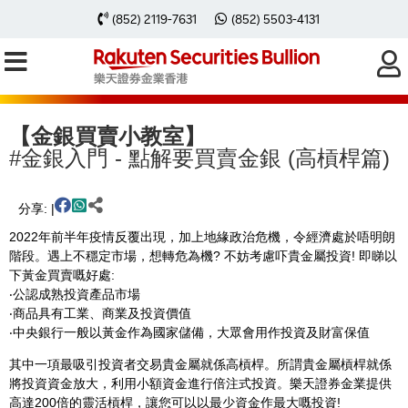
(852) 2119-7631
(852) 5503-4131
主頁
金銀買賣教學
金銀買賣小教室
金銀入門 - 點解要買賣金銀 (高槓桿篇)
【金銀買賣小教室】
#金銀入門 - 點解要買賣金銀 (高槓桿篇)
分享: |
2022年前半年疫情反覆出現，加上地緣政治危機，令經濟處於唔明朗
階段。遇上不穩定市場，想轉危為機? 不妨考慮吓貴金屬投資! 即睇以
下黃金買賣嘅好處:
‧公認成熟投資產品市場
‧商品具有工業、商業及投資價值
‧中央銀行一般以黃金作為國家儲備，大眾會用作投資及財富保值
其中一項最吸引投資者交易貴金屬就係高槓桿。所謂貴金屬槓桿就係
將投資資金放大，利用小額資金進行倍注式投資。樂天證券金業提供
高達200倍的靈活槓桿，讓您可以以最少資金作最大嘅投資!