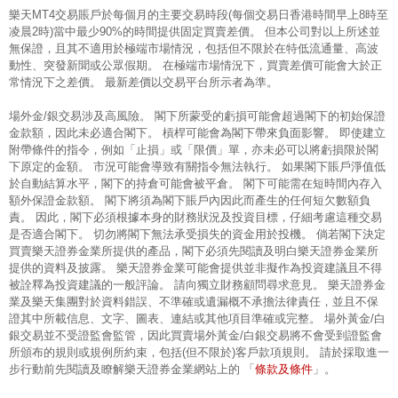
樂天MT4交易賬戶於每個月的主要交易時段(每個交易日香港時間早上8時至
凌晨2時)當中最少90%的時間提供固定買賣差價。 但本公司對以上所述並
無保證，且其不適用於極端市場情況，包括但不限於在特低流通量、高波
動性、突發新聞或公眾假期。 在極端市場情況下，買賣差價可能會大於正
常情況下之差價。 最新差價以交易平台所示者為準。
場外金/銀交易涉及高風險。 閣下所蒙受的虧損可能會超過閣下的初始保證
金款額，因此未必適合閣下。 槓桿可能會為閣下帶來負面影響。 即使建立
附帶條件的指令，例如「止損」或「限價」單，亦未必可以將虧損限於閣
下原定的金額。 市況可能會導致有關指令無法執行。 如果閣下賬戶淨值低
於自動結算水平，閣下的持倉可能會被平倉。 閣下可能需在短時間內存入
額外保證金款額。 閣下將須為閣下賬戶內因此而產生的任何短欠數額負
責。 因此，閣下必須根據本身的財務狀況及投資目標，仔細考慮這種交易
是否適合閣下。 切勿將閣下無法承受損失的資金用於投機。 倘若閣下決定
買賣樂天證券金業所提供的產品，閣下必須先閱讀及明白樂天證券金業所
提供的資料及披露。 樂天證券金業可能會提供並非擬作為投資建議且不得
被詮釋為投資建議的一般評論。 請向獨立財務顧問尋求意見。 樂天證券金
業及樂天集團對於資料錯誤、不準確或遺漏概不承擔法律責任，並且不保
證其中所載信息、文字、圖表、連結或其他項目準確或完整。 場外黃金/白
銀交易並不受證監會監管，因此買賣場外黃金/白銀交易將不會受到證監會
所頒布的規則或規例所約束，包括(但不限於)客戶款項規則。 請於採取進一
條款及條件
步行動前先閱讀及瞭解樂天證券金業網站上的 「
」。