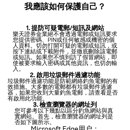
我應該如何保護自己？
1. 提防可疑電郵/短訊及網站
樂天證券金業絕不會透過電郵或短訊要求
您提供密碼、PIN或任何敏感或機密的個
人資料。切勿打開可疑的電郵或短訊，或
按下連結或下載附件，並徹底刪除該電郵
或短訊。如果您不慎到訪了假冒網站，即
使被要求輸入密碼或其他資訊，也切勿輸
入。
2. 啟用垃圾郵件過濾功能
垃圾郵件過濾功能是防範網絡釣魚電郵的有
效措施。大多數的電郵都有垃圾郵件過濾
器，如果您收到大量釣魚電郵，請查看是否
有啟用此功能。
3. 檢查瀏覽器的網址列
您可參考以下幾點以區分釣魚網站與真
實網站。首先，檢查瀏覽器的網址列是
否如下圖所示。
Microsoft Edge用户：