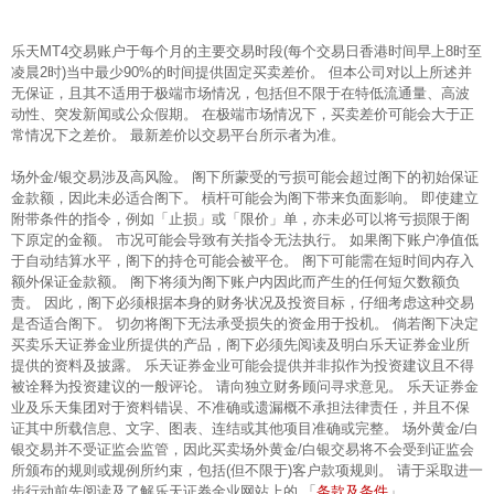
乐天MT4交易账户于每个月的主要交易时段(每个交易日香港时间早上8时至
凌晨2时)当中最少90%的时间提供固定买卖差价。 但本公司对以上所述并
无保证，且其不适用于极端市场情况，包括但不限于在特低流通量、高波
动性、突发新闻或公众假期。 在极端市场情况下，买卖差价可能会大于正
常情况下之差价。 最新差价以交易平台所示者为准。
场外金/银交易涉及高风险。 阁下所蒙受的亏损可能会超过阁下的初始保证
金款额，因此未必适合阁下。 槓杆可能会为阁下带来负面影响。 即使建立
附带条件的指令，例如「止损」或「限价」单，亦未必可以将亏损限于阁
下原定的金额。 市况可能会导致有关指令无法执行。 如果阁下账户净值低
于自动结算水平，阁下的持仓可能会被平仓。 阁下可能需在短时间内存入
额外保证金款额。 阁下将须为阁下账户内因此而产生的任何短欠数额负
责。 因此，阁下必须根据本身的财务状况及投资目标，仔细考虑这种交易
是否适合阁下。 切勿将阁下无法承受损失的资金用于投机。 倘若阁下决定
买卖乐天证券金业所提供的产品，阁下必须先阅读及明白乐天证券金业所
提供的资料及披露。 乐天证券金业可能会提供并非拟作为投资建议且不得
被诠释为投资建议的一般评论。 请向独立财务顾问寻求意见。 乐天证券金
业及乐天集团对于资料错误、不准确或遗漏概不承担法律责任，并且不保
证其中所载信息、文字、图表、连结或其他项目准确或完整。 场外黄金/白
银交易并不受证监会监管，因此买卖场外黄金/白银交易将不会受到证监会
所颁布的规则或规例所约束，包括(但不限于)客户款项规则。 请于采取进一
条款及条件
步行动前先阅读及了解乐天证券金业网站上的 「
」。