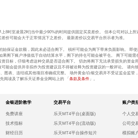
早上8时至凌晨2时)当中最少90%的时间提供固定买卖差价。 但本公司对以
卖差价可能会大于正常情况下之差价。 最新差价以交易平台所示者为准。
的初始保证金款额，因此未必适合阁下。 槓杆可能会为阁下带来负面影响。 即
 如果阁下账户净值低于自动结算水平，阁下的持仓可能会被平仓。 阁下可能需
投资目标，仔细考虑这种交易是否适合阁下。 切勿将阁下无法承受损失的资金
业可能会提供并非拟作为投资建议且不得被诠释为投资建议的一般评论。 请向
、图表、连结或其他项目准确或完整。 场外黄金/白银交易并不受证监会监管
条款及条件
前先阅读及了解乐天证券金业网站上的 「
」。
金银进阶教学
交易平台
账户类
免费讲座
乐天MT4平台(桌面版)
个人交
技术指标
乐天MT4平台(流动版)
公司交
财经日历
乐天MT4平台操作短片
模拟账