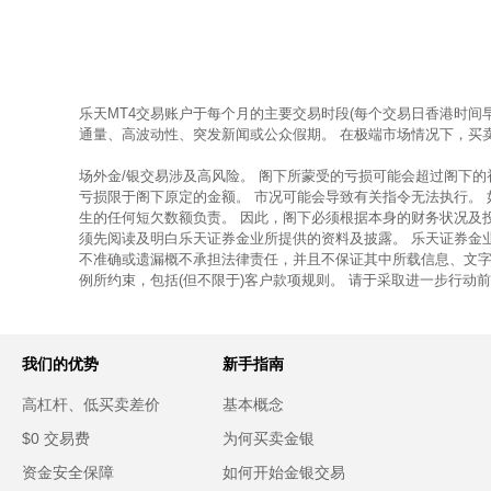
乐天MT4交易账户于每个月的主要交易时段(每个交易日香港时间
通量、高波动性、突发新闻或公众假期。 在极端市场情况下，买
场外金/银交易涉及高风险。 阁下所蒙受的亏损可能会超过阁下
亏损限于阁下原定的金额。 市况可能会导致有关指令无法执行。
生的任何短欠数额负责。 因此，阁下必须根据本身的财务状况及
须先阅读及明白乐天证券金业所提供的资料及披露。 乐天证券金
不准确或遗漏概不承担法律责任，并且不保证其中所载信息、文字
例所约束，包括(但不限于)客户款项规则。 请于采取进一步行动
我们的优势
新手指南
高杠杆、低买卖差价
基本概念
$0 交易费
为何买卖金银
资金安全保障
如何开始金银交易