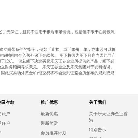
上所述并无保证，且其不适用于极端市场情况，包括但不限于在特低流
使建立附带条件的指令，例如「止损」或「限价」单，亦未必可以将
在短时间内存入额外保证金款额。 阁下将须为阁下账户内因此而产
用于投机。 倘若阁下决定买卖乐天证券金业所提供的产品，阁下必
独立财务顾问寻求意见。 乐天证券金业及乐天集团对于资料错误、
，因此买卖场外黄金/白银交易将不会受到证监会所颁布的规则或规
别及存款
推广优惠
关于我们
易账户
最新优惠
关于乐天证券金业香
港
易账户
迎新奖赏
特別告示
户
会员推荐计划