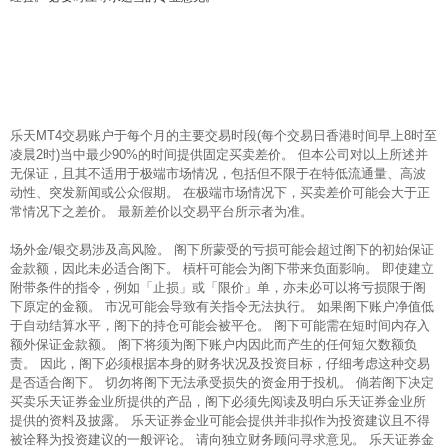
乐天MT4交易账户于每个月的主要交易时段(每个交易日香港时间早上8时至
凌晨2时)当中最少90%的时间提供固定买卖差价。 但本公司对以上所述并
无保证，且其不适用于极端市场情况，包括但不限于在特低流通量、高波
动性、突发新闻或公众假期。 在极端市场情况下，买卖差价可能会大于正
常情况下之差价。 最新差价以交易平台所示者为准。
场外金/银交易涉及高风险。 阁下所蒙受的亏损可能会超过阁下的初始保证
金款额，因此未必适合阁下。 槓杆可能会为阁下带来负面影响。 即使建立
附带条件的指令，例如「止损」或「限价」单，亦未必可以将亏损限于阁
下原定的金额。 市况可能会导致有关指令无法执行。 如果阁下账户净值低
于自动结算水平，阁下的持仓可能会被平仓。 阁下可能需在短时间内存入
额外保证金款额。 阁下将须为阁下账户内因此而产生的任何短欠数额负
责。 因此，阁下必须根据本身的财务状况及投资目标，仔细考虑这种交易
是否适合阁下。 切勿将阁下无法承受损失的资金用于投机。 倘若阁下决定
买卖乐天证券金业所提供的产品，阁下必须先阅读及明白乐天证券金业所
提供的资料及披露。 乐天证券金业可能会提供并非拟作为投资建议且不得
被诠释为投资建议的一般评论。 请向独立财务顾问寻求意见。 乐天证券金