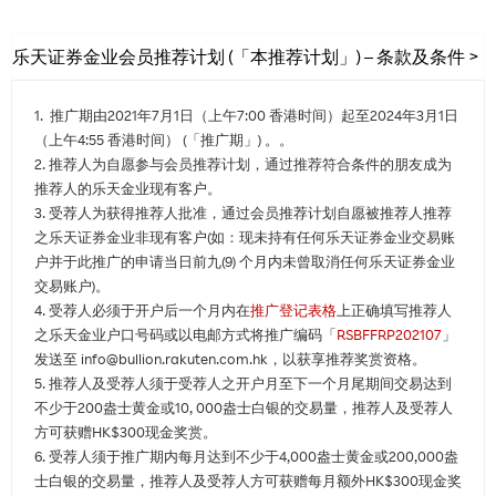
乐天证券金业会员推荐计划 (「本推荐计划」) – 条款及条件 >
1. 推广期由2021年7月1日（上午7:00 香港时间）起至2024年3月1日
（上午4:55 香港时间） (「推广期」) 。。
2. 推荐人为自愿参与会员推荐计划，通过推荐符合条件的朋友成为
推荐人的乐天金业现有客户。
3. 受荐人为获得推荐人批准，通过会员推荐计划自愿被推荐人推荐
之乐天证券金业非现有客户(如：现未持有任何乐天证券金业交易账
户并于此推广的申请当日前九(9) 个月内未曾取消任何乐天证券金业
交易账户)。
4. 受荐人必须于开户后一个月内在
推广登记表格
上正确填写推荐人
之乐天金业户口号码或以电邮方式将推广编码「
RSBFFRP202107
」
发送至 info@bullion.rakuten.com.hk，以获享推荐奖赏资格。
5. 推荐人及受荐人须于受荐人之开户月至下一个月尾期间交易达到
不少于200盎士黄金或10, 000盎士白银的交易量，推荐人及受荐人
方可获赠HK$300现金奖赏。
6. 受荐人须于推广期内每月达到不少于4,000盎士黄金或200,000盎
士白银的交易量，推荐人及受荐人方可获赠每月额外HK$300现金奖