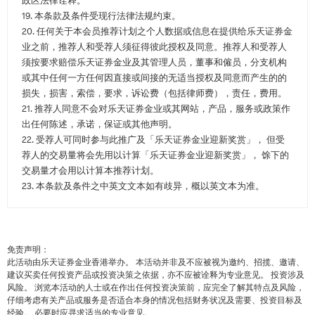
政区法律诠释。
19. 本条款及条件受现行法律法规约束。
20. 任何关于本会员推荐计划之个人数据或信息在提供给乐天证券金
业之前，推荐人和受荐人须征得彼此授权及同意。推荐人和受荐人
须按要求赔偿乐天证券金业及其管理人员，董事和僱员，分支机构
或其中任何一方任何因直接或间接的无适当授权及同意而产生的的
损失，损害，索偿，要求，诉讼费（包括律师费），责任，费用。
21. 推荐人同意不会对乐天证券金业或其网站，产品，服务或政策作
出任何陈述，承诺，保证或其他声明。
22. 受荐人可同时参与此推广及「乐天证券金业迎新奖赏」， 但受
荐人的交易量将会先用以计算「乐天证券金业迎新奖赏」， 馀下的
交易量才会用以计算本推荐计划。
23. 本条款及条件之中英文文本如有歧异，概以英文本为准。
免责声明：
此活动由乐天证券金业香港举办。 本活动并非及不应被视为邀约、招揽、邀请、
建议买卖任何投资产品或投资决策之依据，亦不应被诠释为专业意见。 投资涉及
风险。 浏览本活动的人士或在作出任何投资决策前，应完全了解其特点及风险，
仔细考虑有关产品或服务是否适合本身的情况包括财务状况及需要、投资目标及
经验。 必要时应寻求适当的专业意见。