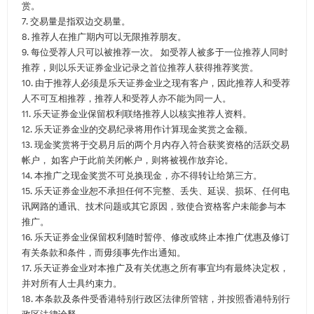
赏。
7. 交易量是指双边交易量。
8. 推荐人在推广期内可以无限推荐朋友。
9. 每位受荐人只可以被推荐一次。 如受荐人被多于一位推荐人同时
推荐，则以乐天证券金业记录之首位推荐人获得推荐奖赏。
10. 由于推荐人必须是乐天证券金业之现有客户，因此推荐人和受荐
人不可互相推荐，推荐人和受荐人亦不能为同一人。
11. 乐天证券金业保留权利联络推荐人以核实推荐人资料。
12. 乐天证券金业的交易纪录将用作计算现金奖赏之金额。
13. 现金奖赏将于交易月后的两个月内存入符合获奖资格的活跃交易
帐户， 如客户于此前关闭帐户，则将被视作放弃论。
14. 本推广之现金奖赏不可兑换现金，亦不得转让给第三方。
15. 乐天证券金业恕不承担任何不完整、丢失、延误、损坏、任何电
讯网路的通讯、技术问题或其它原因，致使合资格客户未能参与本
推广。
16. 乐天证券金业保留权利随时暂停、修改或终止本推广优惠及修订
有关条款和条件，而毋须事先作出通知。
17. 乐天证券金业对本推广及有关优惠之所有事宜均有最终决定权，
并对所有人士具约束力。
18. 本条款及条件受香港特别行政区法律所管辖，并按照香港特别行