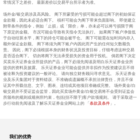
常情况下之差价。 最新差价以交易平台所示者为准。
场外金/银交易涉及高风险。 阁下所蒙受的亏损可能会超过阁下的初始保证
金款额，因此未必适合阁下。 槓杆可能会为阁下带来负面影响。 即使建立
附带条件的指令，例如「止损」或「限价」单，亦未必可以将亏损限于阁
下原定的金额。 市况可能会导致有关指令无法执行。 如果阁下账户净值低
于自动结算水平，阁下的持仓可能会被平仓。 阁下可能需在短时间内存入
额外保证金款额。 阁下将须为阁下账户内因此而产生的任何短欠数额负
责。 因此，阁下必须根据本身的财务状况及投资目标，仔细考虑这种交易
是否适合阁下。 切勿将阁下无法承受损失的资金用于投机。 倘若阁下决定
买卖乐天证券金业所提供的产品，阁下必须先阅读及明白乐天证券金业所
提供的资料及披露。 乐天证券金业可能会提供并非拟作为投资建议且不得
被诠释为投资建议的一般评论。 请向独立财务顾问寻求意见。 乐天证券金
业及乐天集团对于资料错误、不准确或遗漏概不承担法律责任，并且不保
证其中所载信息、文字、图表、连结或其他项目准确或完整。 场外黄金/白
银交易并不受证监会监管，因此买卖场外黄金/白银交易将不会受到证监会
所颁布的规则或规例所约束，包括(但不限于)客户款项规则。 请于采取进一
条款及条件
步行动前先阅读及了解乐天证券金业网站上的 「
」。
我们的优势