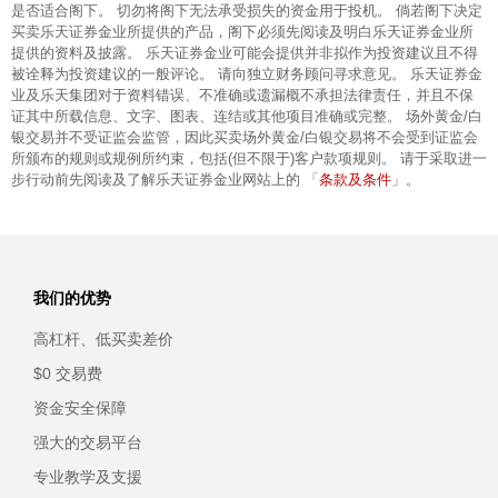
是否适合阁下。 切勿将阁下无法承受损失的资金用于投机。 倘若阁下决定
买卖乐天证券金业所提供的产品，阁下必须先阅读及明白乐天证券金业所
提供的资料及披露。 乐天证券金业可能会提供并非拟作为投资建议且不得
被诠释为投资建议的一般评论。 请向独立财务顾问寻求意见。 乐天证券金
业及乐天集团对于资料错误、不准确或遗漏概不承担法律责任，并且不保
证其中所载信息、文字、图表、连结或其他项目准确或完整。 场外黄金/白
银交易并不受证监会监管，因此买卖场外黄金/白银交易将不会受到证监会
所颁布的规则或规例所约束，包括(但不限于)客户款项规则。 请于采取进一
条款及条件
步行动前先阅读及了解乐天证券金业网站上的 「
」。
我们的优势
高杠杆、低买卖差价
$0 交易费
资金安全保障
强大的交易平台
专业教学及支援