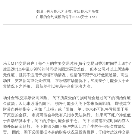
数量 : 买入指示为正数, 卖出指示为负数
白银的合约规模为每手5000安士（oz）
乐天MT4交易账户于每个月的主要交易时段(每个交易日香港时间早上8时至
凌晨2时)当中最少90%的时间提供固定买卖差价。 但本公司对以上所述并
无保证，且其不适用于极端市场情况，包括但不限于在特低流通量、高波
动性、突发新闻或公众假期。 在极端市场情况下，买卖差价可能会大于正
常情况下之差价。 最新差价以交易平台所示者为准。
场外金/银交易涉及高风险。 阁下所蒙受的亏损可能会超过阁下的初始保证
金款额，因此未必适合阁下。 槓杆可能会为阁下带来负面影响。 即使建立
附带条件的指令，例如「止损」或「限价」单，亦未必可以将亏损限于阁
下原定的金额。 市况可能会导致有关指令无法执行。 如果阁下账户净值低
于自动结算水平，阁下的持仓可能会被平仓。 阁下可能需在短时间内存入
额外保证金款额。 阁下将须为阁下账户内因此而产生的任何短欠数额负
责。 因此，阁下必须根据本身的财务状况及投资目标，仔细考虑这种交易