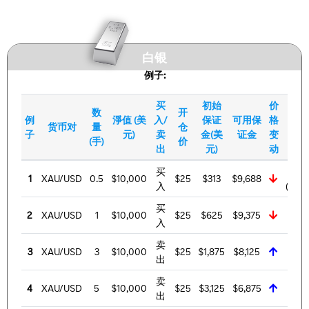
白银
例子:
买
初始
价
数
开
例
淨值 (美
入/
保证
可用保
格
货币对
量
仓
计算
子
元)
卖
金(美
证金
变
(手)
价
出
元)
动
买
1
XAU/USD
0.5
$10,000
$25
$313
$9,688
入
($96
买
2
XAU/USD
1
$10,000
$25
$625
$9,375
入
($9
卖
3
XAU/USD
3
$10,000
$25
$1,875
$8,125
出
($8
卖
4
XAU/USD
5
$10,000
$25
$3,125
$6,875
出
($6