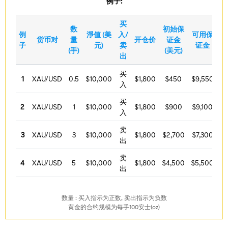
例子:
买
价
数
初始保
例
淨值 (美
入/
可用保
格
货币对
量
开仓价
证金
子
元)
卖
证金
变
(手)
(美元)
出
动
买
1
XAU/USD
0.5
$10,000
$1,800
$450
$9,550
入
买
2
XAU/USD
1
$10,000
$1,800
$900
$9,100
入
卖
3
XAU/USD
3
$10,000
$1,800
$2,700
$7,300
出
卖
4
XAU/USD
5
$10,000
$1,800
$4,500
$5,500
出
数量 : 买入指示为正数, 卖出指示为负数
黄金的合约规模为每手100安士(oz)