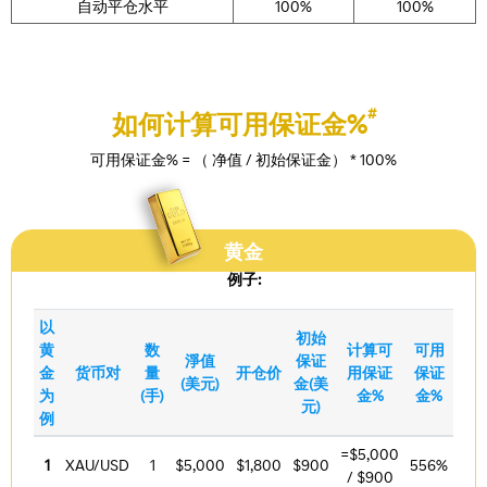
自动平仓水平
100%
100%
#
如何计算可用保证金%
可用保证金% = （ 净值 / 初始保证金） * 100%
黄金
例子:
以
初始
黄
数
计算可
可用
淨值
保证
金
货币对
量
开仓价
用保证
保证
(美元)
金(美
为
(手)
金%
金%
元)
例
=$5,000
1
XAU/USD
1
$5,000
$1,800
$900
556%
/ $900