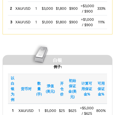
=$3,000
2
XAU/USD
1
$3,000
$1,800
$900
333%
/ $900
=$1,000
3
XAU/USD
1
$1,000
$1,800
$900
111%
/ $900
白银
例子:
以
初始
白
数
开
计算可
可用
淨值
保证
银
货币对
量
仓
用保证
保证
(美元)
金(美
为
(手)
价
金%
金%
元)
例
=$5,000
1
XAU/USD
1
$5,000
$25
$625
800%
/ $625