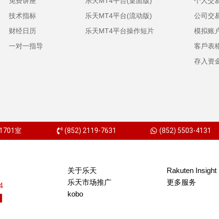
免费讲座
乐天MT4平台(桌面版)
个人交
技术指标
乐天MT4平台(流动版)
公司交
财经日历
乐天MT4平台操作短片
模拟账
一对一指导
客戶表
存入资
701室
(852) 2119-7631
(852) 5503-4131
关于乐天
Rakuten Insight
乐天市场推广
更多服务
kobo