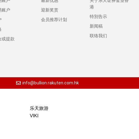
易账户
最新优惠
关于乐天证券金业香
港
易账户
迎新奖赏
特別告示
户
会员推荐计划
新闻稿
格
联络我们
金或提款
info@bullion.rakuten.com.hk
乐天旅游
VIKI