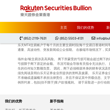
主页
金银买卖教学
主页
我们的优势
新
(852) 2119-7631
(852) 5503-4131
info@bul
乐天MT4交易账户于每个月的主要交易时段(每个交易日香港时间
通量、高波动性、突发新闻或公众假期。 在极端市场情况下，买
场外金/银交易涉及高风险。 阁下所蒙受的亏损可能会超过阁下
亏损限于阁下原定的金额。 市况可能会导致有关指令无法执行。
生的任何短欠数额负责。 因此，阁下必须根据本身的财务状况及
须先阅读及明白乐天证券金业所提供的资料及披露。 乐天证券金
不准确或遗漏概不承担法律责任，并且不保证其中所载信息、文字
例所约束，包括(但不限于)客户款项规则。 请于采取进一步行动
我们的优势
新手指南