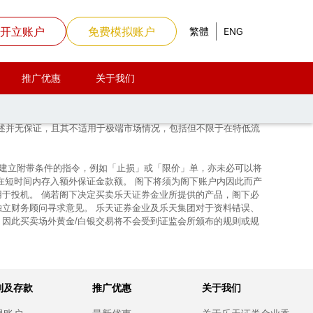
开立账户
免费模拟账户
繁體
ENG
推广优惠
关于我们
上所述并无保证，且其不适用于极端市场情况，包括但不限于在特低流
使建立附带条件的指令，例如「止损」或「限价」单，亦未必可以将
在短时间内存入额外保证金款额。 阁下将须为阁下账户内因此而产
用于投机。 倘若阁下决定买卖乐天证券金业所提供的产品，阁下必
独立财务顾问寻求意见。 乐天证券金业及乐天集团对于资料错误、
，因此买卖场外黄金/白银交易将不会受到证监会所颁布的规则或规
别及存款
推广优惠
关于我们