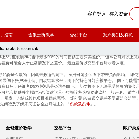
客户登入
存入资金
手指南
金银进阶教学
交易平台
账户类别及存款
lion.rakuten.com.hk
早上8时至凌晨2时)当中最少90%的时间提供固定买卖差价。 但本公司对以
卖差价可能会大于正常情况下之差价。 最新差价以交易平台所示者为准。
的初始保证金款额，因此未必适合阁下。 槓杆可能会为阁下带来负面影响。 即
 如果阁下账户净值低于自动结算水平，阁下的持仓可能会被平仓。 阁下可能需
投资目标，仔细考虑这种交易是否适合阁下。 切勿将阁下无法承受损失的资金
业可能会提供并非拟作为投资建议且不得被诠释为投资建议的一般评论。 请向
、图表、连结或其他项目准确或完整。 场外黄金/白银交易并不受证监会监管
条款及条件
前先阅读及了解乐天证券金业网站上的 「
」。
金银进阶教学
交易平台
账户类