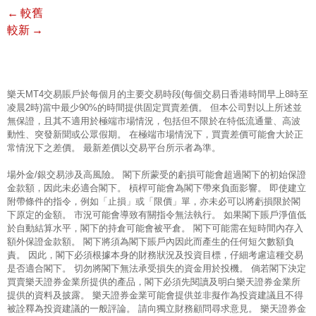
←
較舊
較新
→
樂天MT4交易賬戶於每個月的主要交易時段(每個交易日香港時間早上8時至
凌晨2時)當中最少90%的時間提供固定買賣差價。 但本公司對以上所述並
無保證，且其不適用於極端市場情況，包括但不限於在特低流通量、高波
動性、突發新聞或公眾假期。 在極端市場情況下，買賣差價可能會大於正
常情況下之差價。 最新差價以交易平台所示者為準。
場外金/銀交易涉及高風險。 閣下所蒙受的虧損可能會超過閣下的初始保證
金款額，因此未必適合閣下。 槓桿可能會為閣下帶來負面影響。 即使建立
附帶條件的指令，例如「止損」或「限價」單，亦未必可以將虧損限於閣
下原定的金額。 市況可能會導致有關指令無法執行。 如果閣下賬戶淨值低
於自動結算水平，閣下的持倉可能會被平倉。 閣下可能需在短時間內存入
額外保證金款額。 閣下將須為閣下賬戶內因此而產生的任何短欠數額負
責。 因此，閣下必須根據本身的財務狀況及投資目標，仔細考慮這種交易
是否適合閣下。 切勿將閣下無法承受損失的資金用於投機。 倘若閣下決定
買賣樂天證券金業所提供的產品，閣下必須先閱讀及明白樂天證券金業所
提供的資料及披露。 樂天證券金業可能會提供並非擬作為投資建議且不得
被詮釋為投資建議的一般評論。 請向獨立財務顧問尋求意見。 樂天證券金