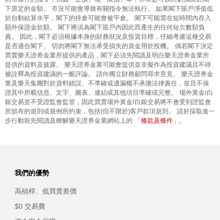
下原定的金額。 市況可能會導致有關指令無法執行。 如果閣下賬戶淨值低
於自動結算水平，閣下的持倉可能會被平倉。 閣下可能需在短時間內存入
額外保證金款額。 閣下將須為閣下賬戶內因此而產生的任何短欠數額負
責。 因此，閣下必須根據本身的財務狀況及投資目標，仔細考慮這種交易
是否適合閣下。 切勿將閣下無法承受損失的資金用於投機。 倘若閣下決定
買賣樂天證券金業所提供的產品，閣下必須先閱讀及明白樂天證券金業所
提供的資料及披露。 樂天證券金業可能會提供並非擬作為投資建議且不得
被詮釋為投資建議的一般評論。 請向獨立財務顧問尋求意見。 樂天證券金
業及樂天集團對於資料錯誤、不準確或遺漏概不承擔法律責任，並且不保
證其中所載信息、文字、圖表、連結或其他項目準確或完整。 場外黃金/白
銀交易並不受證監會監管，因此買賣場外黃金/白銀交易將不會受到證監會
所頒布的規則或規例所約束，包括(但不限於)客戶款項規則。 請於採取進一
條款及條件
步行動前先閱讀及瞭解樂天證券金業網站上的 「
」。
我們的優勢
高槓桿、低買賣差價
$0 交易費