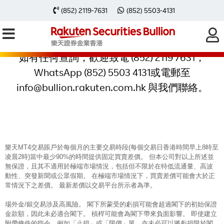
(852) 2119-7631
(852) 5503-4131
感謝您登記「交易獎賞推廣」!
如有任何查詢，歡迎致電 (852) 2119 7631，
WhatsApp (852) 5503 4131或電郵至
info@bullion.rakuten.com.hk 與我們聯絡。
樂天MT4交易賬戶於每個月的主要交易時段(每個交易日香港時間早上8時至
凌晨2時)當中最少90%的時間提供固定買賣差價。 但本公司對以上所述並
無保證，且其不適用於極端市場情況，包括但不限於在特低流通量、高波
動性、突發新聞或公眾假期。 在極端市場情況下，買賣差價可能會大於正
常情況下之差價。 最新差價以交易平台所示者為準。
場外金/銀交易涉及高風險。 閣下所蒙受的虧損可能會超過閣下的初始保證
金款額，因此未必適合閣下。 槓桿可能會為閣下帶來負面影響。 即使建立
附帶條件的指令，例如「止損」或「限價」單，亦未必可以將虧損限於閣