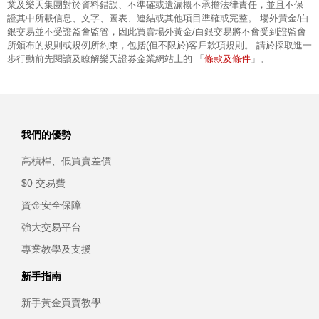
業及樂天集團對於資料錯誤、不準確或遺漏概不承擔法律責任，並且不保
證其中所載信息、文字、圖表、連結或其他項目準確或完整。 場外黃金/白
銀交易並不受證監會監管，因此買賣場外黃金/白銀交易將不會受到證監會
所頒布的規則或規例所約束，包括(但不限於)客戶款項規則。 請於採取進一
條款及條件
步行動前先閱讀及瞭解樂天證券金業網站上的 「
」。
我們的優勢
高槓桿、低買賣差價
$0 交易費
資金安全保障
強大交易平台
專業教學及支援
新手指南
新手黃金買賣教學