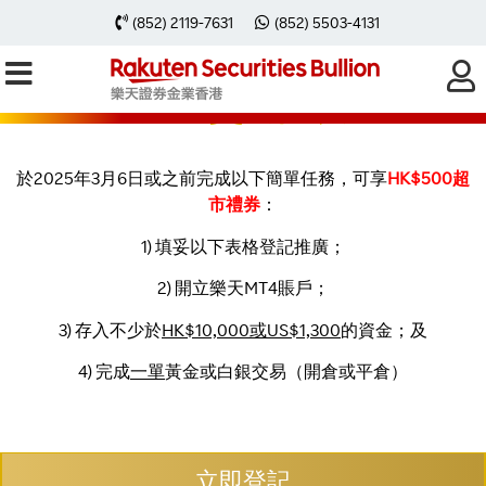
(852) 2119-7631
(852) 5503-4131
樂天證券金業網上講座特別開
戶及交易推廣
於2025年3月6日或之前完成以下簡單任務，可享
HK$500
超
市禮券
：
1) 填妥以下表格登記推廣；
2) 開立樂天MT4賬戶；
3) 存入不少於
HK$10,000
或
US$1,300
的資金；及
4) 完成
一單
黃金或白銀交易（開倉或平倉）
立即登記