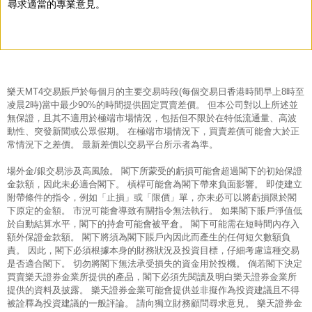
尋求適當的專業意見。
樂天MT4交易賬戶於每個月的主要交易時段(每個交易日香港時間早上8時至
凌晨2時)當中最少90%的時間提供固定買賣差價。 但本公司對以上所述並
無保證，且其不適用於極端市場情況，包括但不限於在特低流通量、高波
動性、突發新聞或公眾假期。 在極端市場情況下，買賣差價可能會大於正
常情況下之差價。 最新差價以交易平台所示者為準。
場外金/銀交易涉及高風險。 閣下所蒙受的虧損可能會超過閣下的初始保證
金款額，因此未必適合閣下。 槓桿可能會為閣下帶來負面影響。 即使建立
附帶條件的指令，例如「止損」或「限價」單，亦未必可以將虧損限於閣
下原定的金額。 市況可能會導致有關指令無法執行。 如果閣下賬戶淨值低
於自動結算水平，閣下的持倉可能會被平倉。 閣下可能需在短時間內存入
額外保證金款額。 閣下將須為閣下賬戶內因此而產生的任何短欠數額負
責。 因此，閣下必須根據本身的財務狀況及投資目標，仔細考慮這種交易
是否適合閣下。 切勿將閣下無法承受損失的資金用於投機。 倘若閣下決定
買賣樂天證券金業所提供的產品，閣下必須先閱讀及明白樂天證券金業所
提供的資料及披露。 樂天證券金業可能會提供並非擬作為投資建議且不得
被詮釋為投資建議的一般評論。 請向獨立財務顧問尋求意見。 樂天證券金