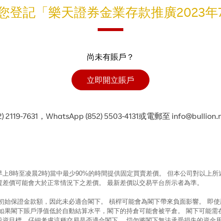
您登記「樂天證券金業存款推廣2023年
尚未有賬戶？
立即開立賬戶
9-7631，WhatsApp (852) 5503-4131或電郵至 info@bullion
早上8時至凌晨2時)當中最少90%的時間提供固定買賣差價。 但本公司對以
賣差價可能會大於正常情況下之差價。 最新差價以交易平台所示者為準。
的初始保證金款額，因此未必適合閣下。 槓桿可能會為閣下帶來負面影響。 即
 如果閣下賬戶淨值低於自動結算水平，閣下的持倉可能會被平倉。 閣下可能需
投資目標，仔細考慮這種交易是否適合閣下。 切勿將閣下無法承受損失的資金