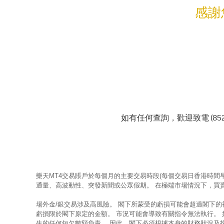
感謝
如有任何查詢，歡迎致電 (852) 211
樂天MT4交易賬戶於每個月的主要交易時段(每個交易日香港時間
通量、高波動性、突發新聞或公眾假期。 在極端市場情況下，買
場外金/銀交易涉及高風險。 閣下所蒙受的虧損可能會超過閣下
虧損限於閣下原定的金額。 市況可能會導致有關指令無法執行。
生的任何短欠數額負責。 因此，閣下必須根據本身的財務狀況及