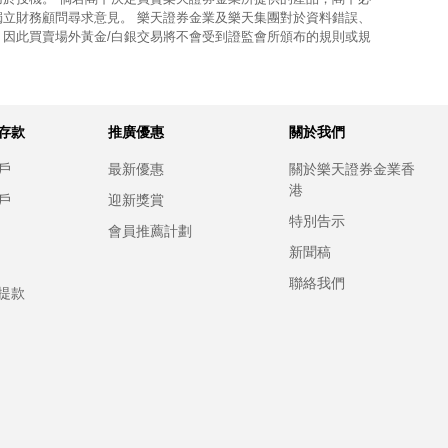
獨立財務顧問尋求意見。 樂天證券金業及樂天集團對於資料錯誤、
，因此買賣場外黃金/白銀交易將不會受到證監會所頒布的規則或規
存款
推廣優惠
關於我們
戶
最新優惠
關於樂天證券金業香
港
戶
迎新獎賞
特別告示
會員推薦計劃
新聞稿
聯絡我們
提款