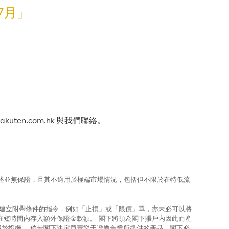
7月」
.rakuten.com.hk 與我們聯絡。
上所述並無保證，且其不適用於極端市場情況，包括但不限於在特低流
使建立附帶條件的指令，例如「止損」或「限價」單，亦未必可以將
在短時間內存入額外保證金款額。 閣下將須為閣下賬戶內因此而產
用於投機。 倘若閣下決定買賣樂天證券金業所提供的產品，閣下必