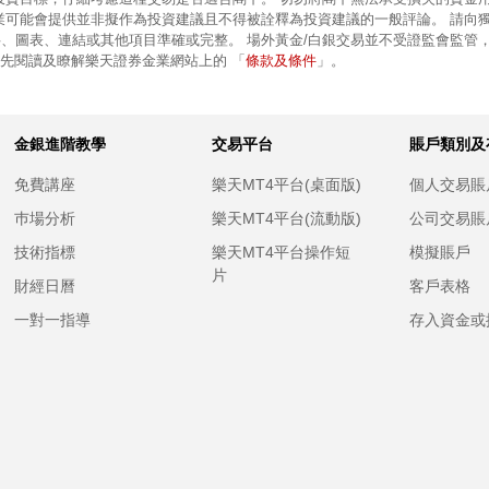
業可能會提供並非擬作為投資建議且不得被詮釋為投資建議的一般評論。 請向
、圖表、連結或其他項目準確或完整。 場外黃金/白銀交易並不受證監會監管
條款及條件
前先閱讀及瞭解樂天證券金業網站上的 「
」。
金銀進階教學
交易平台
賬戶類別及
免費講座
樂天MT4平台(桌面版)
個人交易賬
巿場分析
樂天MT4平台(流動版)
公司交易賬
技術指標
樂天MT4平台操作短
模擬賬戶
片
財經日曆
客戶表格
一對一指導
存入資金或