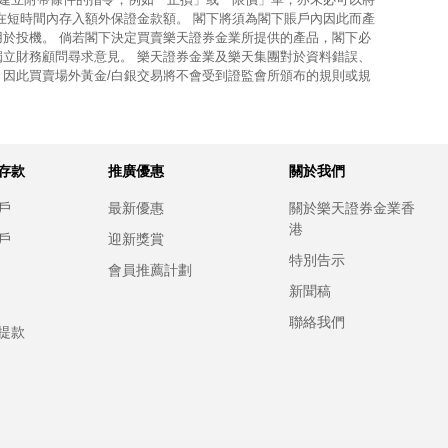
在短時間內存入額外保證金款額。 閣下將須為閣下賬戶內因此而產
用於投機。 倘若閣下決定買賣樂天證券金業所提供的產品，閣下必
獨立財務顧問尋求意見。 樂天證券金業及樂天集團對於資料錯誤、
，因此買賣場外黃金/白銀交易將不會受到證監會所頒布的規則或規
存款
推廣優惠
關於我們
戶
最新優惠
關於樂天證券金業香
港
戶
迎新獎賞
特別告示
會員推薦計劃
新聞稿
聯絡我們
提款