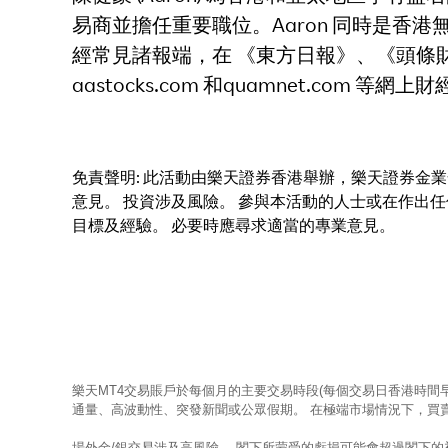
易商並擔任重要職位。Aaron 同時是香港無
經常見諸報端，在 《東方日報》、《頭條財經
aastocks.com 和quamnet.com 
免責聲明: 此活動由樂天證券香港舉辦，樂天證券
意見。 投資涉及風險。 參與本活動的人士或在作出
目標及經驗。 必要時應尋求適當的專業意見。
樂天MT4交易賬戶於每個月的主要交易時段(每個交易日香港時間
通量、高波動性、突發新聞或公眾假期。 在極端市場情況下，買
場外金/銀交易涉及高風險。 閣下所蒙受的虧損可能會超過閣下