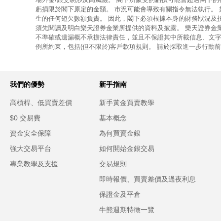
虧損限於閣下原定的金額。 市況可能會導致有關指令無法執行。
生的任何短欠數額負責。 因此，閣下必須根據本身的財務狀況及
須先閱讀及明白樂天證券金業所提供的資料及披露。 樂天證券金
不準確或遺漏概不承擔法律責任，並且不保證其中所載信息、文字
例所約束，包括(但不限於)客戶款項規則。 請於採取進一步行動
我們的優勢
新手指南
高槓桿、低買賣差價
新手黃金買賣教學
$0 交易費
基本概念
資金安全保障
為何買賣金銀
強大交易平台
如何開始金銀交易
專業教學及支援
交易規則
即時報價、買賣差價及過夜利息
保證金及平倉
牛熊週期特徵一覽