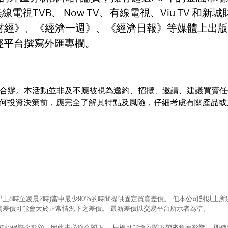
線電視TVB、 Now TV、有線電視、Viu TV 
》、《經濟一週》、《經濟日報》等媒體上出版和發佈；亦
等網上財經平台撰寫外匯專欄。
金業合辦。本活動並非及不應被視為邀約、招攬、邀請、建議買賣
任何投資決策前，應完全了解其特點及風險，仔細考慮有關產品
早上8時至凌晨2時)當中最少90%的時間提供固定買賣差價。 但本公司對以
賣差價可能會大於正常情況下之差價。 最新差價以交易平台所示者為準。
的初始保證金款額，因此未必適合閣下。 槓桿可能會為閣下帶來負面影響。 即