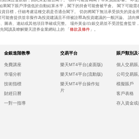
 如果閣下賬戶淨值低於自動結算水平，閣下的持倉可能會被平倉。 閣下可能需
投資目標，仔細考慮這種交易是否適合閣下。 切勿將閣下無法承受損失的資金
業可能會提供並非擬作為投資建議且不得被詮釋為投資建議的一般評論。 請向
、圖表、連結或其他項目準確或完整。 場外黃金/白銀交易並不受證監會監管
條款及條件
前先閱讀及瞭解樂天證券金業網站上的 「
」。
金銀進階教學
交易平台
賬戶類別及
免費講座
樂天MT4平台(桌面版)
個人交易賬
巿場分析
樂天MT4平台(流動版)
公司交易賬
技術指標
樂天MT4平台操作短
模擬賬戶
片
財經日曆
客戶表格
一對一指導
存入資金或