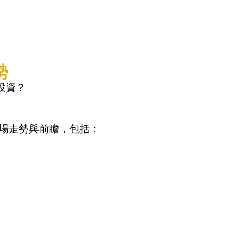
勢
投資？
場走勢與前瞻，包括：