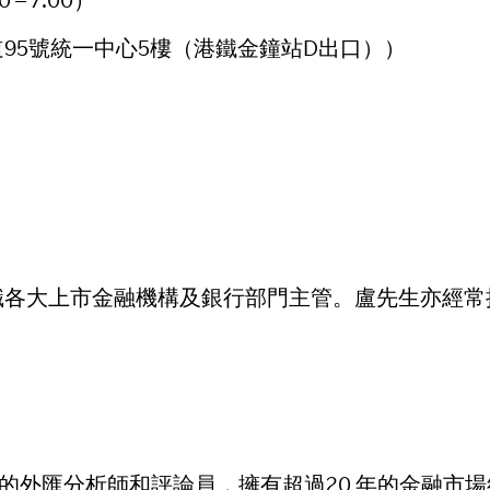
95號統一中心5樓（港鐵金鐘站D出口））
任職各大上市金融機構及銀行部門主管。盧先生亦經
有盛名的外匯分析師和評論員，擁有超過20 年的金融