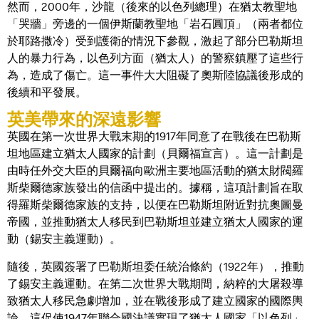
然而，2000年，沙龍（後來的以色列總理）在猶太教聖地
「哭牆」旁邊的一個伊斯蘭教聖地「岩石圓頂」（兩者都位
於耶路撒冷）受到護衛的情況下參觀，激起了部分巴勒斯坦
人的暴力行為，以色列方面（猶太人）的警察鎮壓了這些行
為，造成了傷亡。這一事件大大阻礙了奧斯陸協議後形成的
後續和平發展。
英美帶來的深遠影響
英國在第一次世界大戰末期的1917年同意了在戰後在巴勒斯
坦地區建立猶太人國家的計劃（貝爾福宣言）。這一計劃是
由時任外交大臣的貝爾福向歐洲主要地區活動的猶太財閥羅
斯柴爾德家族發出的信函中提出的。據稱，這項計劃旨在取
得羅斯柴爾德家族的支持，以便在巴勒斯坦附近對抗奧圖曼
帝國，並推動猶太人移民到巴勒斯坦並建立猶太人國家的運
動（錫安主義運動）。
隨後，英國簽署了巴勒斯坦委任統治條約（1922年），推動
了錫安主義運動。在第二次世界大戰期間，納粹的大屠殺導
致猶太人移民急劇增加，並在戰後形成了建立國家的國際輿
論，這促使1947年聯合國決議實現了猶太人國家「以色列」