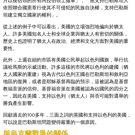
月以後佔領的所有阿拉伯領土撤軍」，「應支持巴勒斯坦人
依照聯合國憲章行使其不可侵犯的民族自決權，支持巴勒斯
坦建立獨立國家的權利」。
從上述的例子中可以看出，美國的立場強烈地偏向於猶太
人。許多美國知名人士和全球企業與猶太人有密切的關係，
歷史上也證明了猶太人在政治、經濟和文化方面對美國的重
要性。
此外，上週在紐約市區有美國公民舉起以色列國旗，舉行抗
議哈馬斯的示威活動。許多這樣的市民將以色列的建國（猶
太人國家的重建）視為古代以色列王國在巴勒斯坦和敘利亞
地區的復興，或者是耶穌基督再臨的預示，這被認為是基督
教福音派的信仰。基督福音派在美國被認為佔國民的四分之
一，因此在美國，支持以色列（猶太人）與否可能對選舉的
勝負產生影響。
回顧過去的100多年，三面之詞的英國和支持以色列的美國，
可以說是巴勒斯坦問題變得嚴重的一個原因。
與烏克蘭戰爭的關係