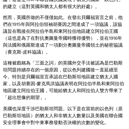
的建立（這對英國和猶太人都有很大的好處）。
然而，英國所做的不僅僅如此。在發出貝爾福宣言之前，他
們在1915年與阿拉伯領袖胡賽因之間達成了一項協議，該協
議旨在戰後在阿拉伯半島和東阿拉伯地區建立阿拉伯王國
（這也是為了在對抗奧圖曼帝國時獲得優勢），並在1916年
與法國和俄羅斯達成了一項劃分奧圖曼帝國領土的秘密協議
（賽克斯-皮科協議）。
這種被戲稱為「三面之詞」的英國外交手法被認為是巴勒斯
坦問題持續存在的一個原因，從以色列建國後一直延續至
今。特別是貝爾福宣言承認在巴勒斯坦地區建立猶太人國
家，以及胡賽因-麥克馬洪協議表明在阿拉伯半島和東阿拉伯
地區建立阿拉伯王國，可能給猶太人和阿拉伯人雙方帶來了
「超出想像的期望」。
美國也深度干涉巴勒斯坦問題。以下是在當前的以色列（原
巴勒斯坦地區）的猶太人和非猶太人數量以及美國在聯合國
安全理事會中對中東事務發動否決權的次數的變化。