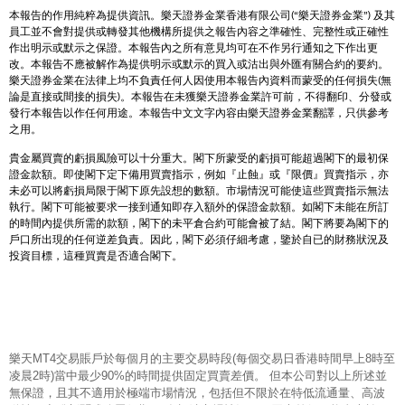
本報告的作用純粹為提供資訊。樂天證券金業香港有限公司(“樂天證券金業”) 及其
員工並不會對提供或轉發其他機構所提供之報告內容之準確性、完整性或正確性
作出明示或默示之保證。本報告內之所有意見均可在不作另行通知之下作出更
改。本報告不應被解作為提供明示或默示的買入或沽出與外匯有關合約的要約。
樂天證券金業在法律上均不負責任何人因使用本報告內資料而蒙受的任何損失(無
論是直接或間接的損失)。本報告在未獲樂天證券金業許可前，不得翻印、分發或
發行本報告以作任何用途。本報告中文文字內容由樂天證券金業翻譯，只供參考
之用。
貴金屬買賣的虧損風險可以十分重大。閣下所蒙受的虧損可能超過閣下的最初保
證金款額。即使閣下定下備用買賣指示，例如『止蝕』或『限價』買賣指示，亦
未必可以將虧損局限于閣下原先設想的數額。市場情況可能使這些買賣指示無法
執行。閣下可能被要求一接到通知即存入額外的保證金款額。如閣下未能在所訂
的時間內提供所需的款額，閣下的未平倉合約可能會被了結。閣下將要為閣下的
戶口所出現的任何逆差負責。因此，閣下必須仔細考慮，鑒於自已的財務狀況及
投資目標，這種買賣是否適合閣下。
樂天MT4交易賬戶於每個月的主要交易時段(每個交易日香港時間早上8時至
凌晨2時)當中最少90%的時間提供固定買賣差價。 但本公司對以上所述並
無保證，且其不適用於極端市場情況，包括但不限於在特低流通量、高波