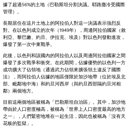
據了超過56%的土地（巴勒斯坦分割決議。耶路撒冷受國際
管理）。
長期居住在這片土地上的阿拉伯人對這一決議表示強烈反
對。在以色列成立的次年（1949年），周邊阿拉伯國家（敘
利亞、黎巴嫩、約旦、伊拉克、埃及）對以色列發動進攻，
爆發了第一次中東戰爭。
此後，以色列和該國內的阿拉伯人以及周邊阿拉伯國家之間
爆發了多次戰爭和衝突。在此期間，佔據優勢的以色列一方
成功擴大了佔領地（通過武力佔領來擴張領土違反了國際
法），而阿拉伯人佔據的地區僅限於加沙地帶（位於埃及北
部、毗鄰地中海）和約旦河西岸（與約旦西部隔約旦河相
鄰）兩個地方。
目前這兩個地區被稱為「巴勒斯坦自治區」。其中，加沙地
帶由於人口密度極高，被稱為「世界上人口密度最高的地方
之一」，人們緊密地堆在一起生活，因此也被稱為「沒有天
花板的監獄」。