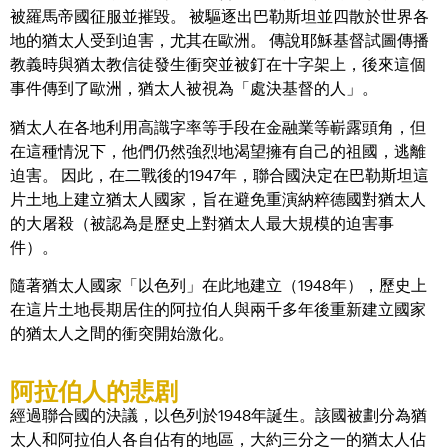
被羅馬帝國征服並摧毀。 被驅逐出巴勒斯坦並四散於世界各
地的猶太人受到迫害，尤其在歐洲。 傳說耶穌基督試圖傳播
教義時與猶太教信徒發生衝突並被釘在十字架上，後來這個
事件傳到了歐洲，猶太人被視為「處決基督的人」。
猶太人在各地利用高識字率等手段在金融業等嶄露頭角，但
在這種情況下，他們仍然強烈地渴望擁有自己的祖國，逃離
迫害。 因此，在二戰後的1947年，聯合國決定在巴勒斯坦這
片土地上建立猶太人國家，旨在避免重演納粹德國對猶太人
的大屠殺（被認為是歷史上對猶太人最大規模的迫害事
件）。
隨著猶太人國家「以色列」在此地建立（1948年），歷史上
在這片土地長期居住的阿拉伯人與兩千多年後重新建立國家
的猶太人之間的衝突開始激化。
阿拉伯人的悲剧
經過聯合國的決議，以色列於1948年誕生。該國被劃分為猶
太人和阿拉伯人各自佔有的地區，大約三分之一的猶太人佔