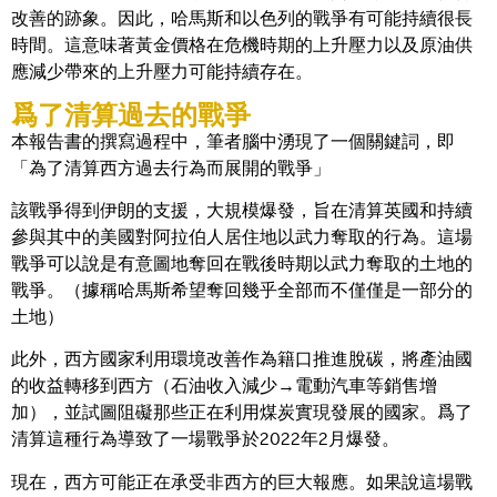
改善的跡象。因此，哈馬斯和以色列的戰爭有可能持續很長
時間。這意味著黃金價格在危機時期的上升壓力以及原油供
應減少帶來的上升壓力可能持續存在。
爲了清算過去的戰爭
本報告書的撰寫過程中，筆者腦中湧現了一個關鍵詞，即
「為了清算西方過去行為而展開的戰爭」
該戰爭得到伊朗的支援，大規模爆發，旨在清算英國和持續
參與其中的美國對阿拉伯人居住地以武力奪取的行為。這場
戰爭可以說是有意圖地奪回在戰後時期以武力奪取的土地的
戰爭。（據稱哈馬斯希望奪回幾乎全部而不僅僅是一部分的
土地）
此外，西方國家利用環境改善作為籍口推進脫碳，將產油國
的收益轉移到西方（石油收入減少→電動汽車等銷售增
加），並試圖阻礙那些正在利用煤炭實現發展的國家。爲了
清算這種行為導致了一場戰爭於2022年2月爆發。
現在，西方可能正在承受非西方的巨大報應。如果說這場戰