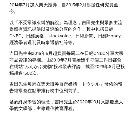
2014年7月加入樂天證券，自2015年2月起擔任研究員至
今。
以「不受常識束縛的解說」為理念，吉田先生與眾多主流
媒體有資訊提供以及評論分享的合作，其中包括日經
CNBC、日經廣播、stockvoice、日經新聞、日經Money、
經濟學者週刊及時事通信社等等。
吉田先生由2016年5月起負責每周二在日經CNBC分享大宗
商品資訊的專欄。 由2019年7月開始幾乎每個工作日都會
在網站“みんかぶ先物”投稿發表評論，截至2023年6月已投
稿超過1500次。
吉田先生每周在樂天證券自營媒體「トウシル」發佈的報
告經常會在點擊排行榜中位列前茅。
基於終身學習的理念，吉田先生於2020年10月入讀慶應大
學的文學部，主修通信教育課程。