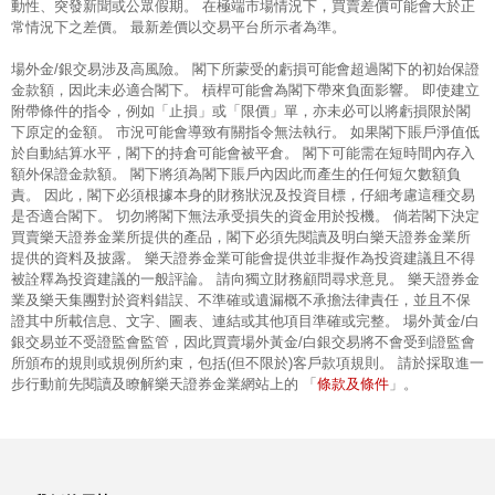
動性、突發新聞或公眾假期。 在極端市場情況下，買賣差價可能會大於正
常情況下之差價。 最新差價以交易平台所示者為準。
場外金/銀交易涉及高風險。 閣下所蒙受的虧損可能會超過閣下的初始保證
金款額，因此未必適合閣下。 槓桿可能會為閣下帶來負面影響。 即使建立
附帶條件的指令，例如「止損」或「限價」單，亦未必可以將虧損限於閣
下原定的金額。 市況可能會導致有關指令無法執行。 如果閣下賬戶淨值低
於自動結算水平，閣下的持倉可能會被平倉。 閣下可能需在短時間內存入
額外保證金款額。 閣下將須為閣下賬戶內因此而產生的任何短欠數額負
責。 因此，閣下必須根據本身的財務狀況及投資目標，仔細考慮這種交易
是否適合閣下。 切勿將閣下無法承受損失的資金用於投機。 倘若閣下決定
買賣樂天證券金業所提供的產品，閣下必須先閱讀及明白樂天證券金業所
提供的資料及披露。 樂天證券金業可能會提供並非擬作為投資建議且不得
被詮釋為投資建議的一般評論。 請向獨立財務顧問尋求意見。 樂天證券金
業及樂天集團對於資料錯誤、不準確或遺漏概不承擔法律責任，並且不保
證其中所載信息、文字、圖表、連結或其他項目準確或完整。 場外黃金/白
銀交易並不受證監會監管，因此買賣場外黃金/白銀交易將不會受到證監會
所頒布的規則或規例所約束，包括(但不限於)客戶款項規則。 請於採取進一
條款及條件
步行動前先閱讀及瞭解樂天證券金業網站上的 「
」。