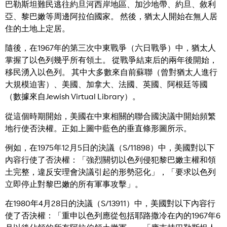
巴勒斯坦難民逃往約旦河西岸地區、加沙地帶、約旦、敘利
亞、黎巴嫩等周邊阿拉伯國家。 然後，猶太人開始在無人居
住的土地上定居。
隨後，在1967年的第三次中東戰爭（六日戰爭）中，猶太人
掌握了以色列幾乎所有領土。 從戰爭結束后的兩年後開始，
移民湧入以色列。 其中大多數來自前蘇聯（曾對猶太人進行
大規模迫害）、美國、加拿大、法國、英國、阿根廷等國
（數據來自Jewish Virtual Library）。
從這個時期開始，美國在中東相關的聯合國決議中開始頻繁
地行使否決權。正如上圖中藍色的垂直條形圖所示。
例如，在1975年12月5日的決議（S/11898）中，美國對以下
內容行使了否決權：「強烈關切以色列侵犯黎巴嫩主權和領
土完整，違反安理會決議引起的形勢惡化」，「要求以色列
立即停止對黎巴嫩的所有軍事攻擊」。
在1980年4月28日的決議（S/13911）中，美國對以下內容行
使了否決權：「重申以色列應從包括耶路撒冷在內的1967年6