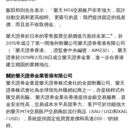
飯田和則先生表示：「樂天 MT4交易账戶非常強大，容許
自動交易和更高槓桿。 更吸引的是：我們提供固定的低差
價，而且並不收取佣金。」
4
樂天證券於日本的零售股票交易價值方面排名第二
， 於
2015年成立了第一間海外附屬公司樂天證券香港有限公司
（「樂天證券香港」，證監會中央編號：AIM232）。 樂天
證券於2019年2月28日成立樂天證券金業，進一步在香港
建立穩固的業務地位。
關於樂天證券金業香港有限公司
樂天證券金業是樂天證券株式會社的全資附屬公司。樂天
證券株式會社為全球領先外匯經紀商之一，亦是槓桿式外
匯交易先驅。 樂天證券金業在香港提供金銀交易服務，資
金安全性高，交易成本水平具競爭力。 客戶可於功能強大
的樂天MT4交易賬戶交易兩款流行商品（XAU / USD和XAG
/ USD），系統提供固定低買賣差價和高達200：1的槓
桿。