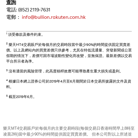
查詢
電話: (852) 2119-7631
電郵：
info@bullion.rakuten.com.hk
1
須受條款及條件約束。
2
樂天MT4交易賬戶於每個月的交易時段當中最少90%的時間提供固定買賣差
價。以上及網站內的買賣差價只供參考，尤其在特低流通量、突發新聞或公眾
假期的情況下，差價可因市場波動性變化而改變，並無保證。最新差價以交易
平台所示者為準。
3
沒有適當的風險管理，此高度槓桿效應可能導致產生重大損失或盈利。
4
根據日本網上證券公司於2019年4月至6月期間於日本交易所披露的文件及資
料。
5
截至2019年6月。
樂天MT4交易賬戶於每個月的主要交易時段(每個交易日香港時間早上8時至
凌晨2時)當中最少90%的時間提供固定買賣差價。 但本公司對以上所述並