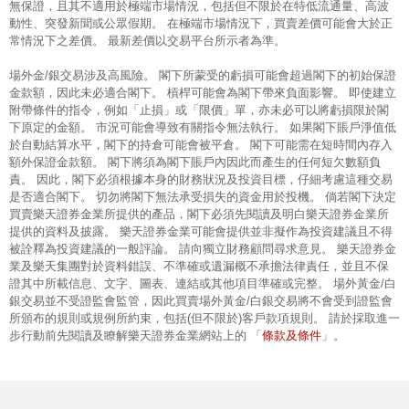
無保證，且其不適用於極端市場情況，包括但不限於在特低流通量、高波
動性、突發新聞或公眾假期。 在極端市場情況下，買賣差價可能會大於正
常情況下之差價。 最新差價以交易平台所示者為準。
場外金/銀交易涉及高風險。 閣下所蒙受的虧損可能會超過閣下的初始保證
金款額，因此未必適合閣下。 槓桿可能會為閣下帶來負面影響。 即使建立
附帶條件的指令，例如「止損」或「限價」單，亦未必可以將虧損限於閣
下原定的金額。 市況可能會導致有關指令無法執行。 如果閣下賬戶淨值低
於自動結算水平，閣下的持倉可能會被平倉。 閣下可能需在短時間內存入
額外保證金款額。 閣下將須為閣下賬戶內因此而產生的任何短欠數額負
責。 因此，閣下必須根據本身的財務狀況及投資目標，仔細考慮這種交易
是否適合閣下。 切勿將閣下無法承受損失的資金用於投機。 倘若閣下決定
買賣樂天證券金業所提供的產品，閣下必須先閱讀及明白樂天證券金業所
提供的資料及披露。 樂天證券金業可能會提供並非擬作為投資建議且不得
被詮釋為投資建議的一般評論。 請向獨立財務顧問尋求意見。 樂天證券金
業及樂天集團對於資料錯誤、不準確或遺漏概不承擔法律責任，並且不保
證其中所載信息、文字、圖表、連結或其他項目準確或完整。 場外黃金/白
銀交易並不受證監會監管，因此買賣場外黃金/白銀交易將不會受到證監會
所頒布的規則或規例所約束，包括(但不限於)客戶款項規則。 請於採取進一
條款及條件
步行動前先閱讀及瞭解樂天證券金業網站上的 「
」。