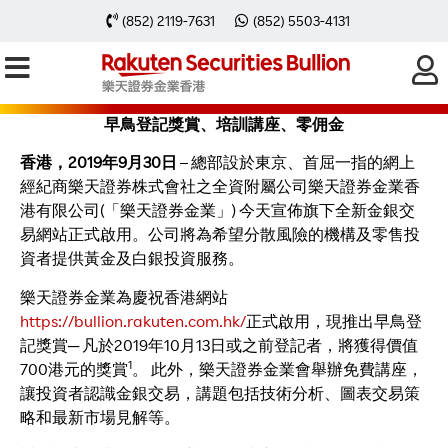
樂天證券金業香港網站正式啟用
(852) 2119-7631
(852) 5503-4131
早鳥登記獎賞、培訓講座、零佣金
香港，2019年9月30日
– 總部設於東京、首屈一指的網上
經紀商樂天證券株式會社之全資附屬公司樂天證券金業香
港有限公司(「樂天證券金業」) 今天宣佈旗下全新金銀交
易網站正式啟用。公司將為希望分散風險的機構及零售投
資者提供黃金及白銀投資服務。
樂天證券金業為慶祝香港網站
https://bullion.rakuten.com.hk/
正式啟用，現推出早鳥登
記獎賞─ 凡於2019年10月13日或之前登記者，將獲得價值
1
700港元的獎賞
。 此外，樂天證券金業會舉辦免費講座，
讓投資者認識金銀交易，講題包括技術分析、圖表交易策
略和最新市場見解等。