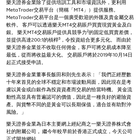
樂天證券金業除了提供培訓工具和市場資訊外，更利用
MetaTrader交易平台（簡稱「MT4」）提供服務。
MetaTrader交易平台是一個廣受歡迎的外匯及貴金屬交易
軟件。 客戶可以透過樂天MT4交易賬戶買賣現貨黃金及白
2
銀。 樂天MT4交易賬戶提供具競爭力
的固定低買賣差價，
3
並提供高達200:1的槓桿
，令投資組合更多元化。 而由於
樂天證券金業並不收取任何佣金，客戶可將交易成本降至
最低，從而將收益最大化。 交易賬戶將於2019年10月14日
起正式接受申請。
樂天證券金業董事長飯田和則先生表示：「我們正經歷數
十年來首見的全球不穩定和市場波動局面，因此現在是考
慮以黃金或白銀作為投資資產而交易的恰當時機。 黃金流
動性高並具有普遍認可的價值，因此是一種良好的避險資
產。與貨幣不同的是黃金可以長期保值，適合並有助對沖
風險。」
樂天證券金業為日本主要網上經紀商之一樂天證券株式會
社的附屬公司， 繼今年較早前於香港正式成立，今天公司
正式開放網站。