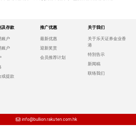
别及存款
推广优惠
关于我们
易账户
最新优惠
关于乐天证券金业香
港
易账户
迎新奖赏
特別告示
户
会员推荐计划
新闻稿
格
联络我们
金或提款
info@bullion.rakuten.com.hk