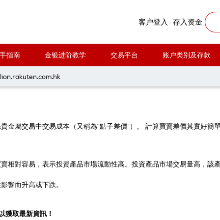
 - 買賣差價
客户登入
存入资金
手指南
金银进阶教学
交易平台
账户类别及存款
lion.rakuten.com.hk
屬交易中交易成本（又稱為“點子差價”）。 計算買賣差價其實好簡單: 買
賣相對容易，表示投資產品市場流動性高。投資產品市場交易量高，該產
性影響而升高或下跌。
以獲取最新資訊！