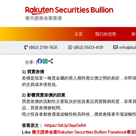
主页
金銀買賣教學
金銀買賣小教室
金銀入門
主页
我们的优势
新
【金銀買賣小教室】
#金銀業術語 - 買賣差價知多啲!
(852) 2119-7631
(852) 5503-4131
info@bul
分享: |
1) 買賣差價
差價是指某一種貴金屬的買入價與賣出價之間的差距，亦即係貴金
的交易成本便愈低。
2) 影響買賣差價的因素
買賣差價的流動性主要取決於投資產品買賣難易程度，若果買
品，買賣差價會較闊。
唔少投資者都會遇過波幅性較高時候，價差會隨著市場波幅
https://bit.ly/3xpOxR4
查看原文：
樂天證券金業Rakuten Securities Bullion Facebook專頁
Like