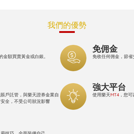
我們的優勢
免佣金
少的金額買賣黃金或白銀。
免收任何佣金，節省
強大平台
MT4
託賬戶託管，與樂天證券金業自
使用樂天
，您可
對安全，不受公司狀況影響
交易技巧，全面裝備自己。