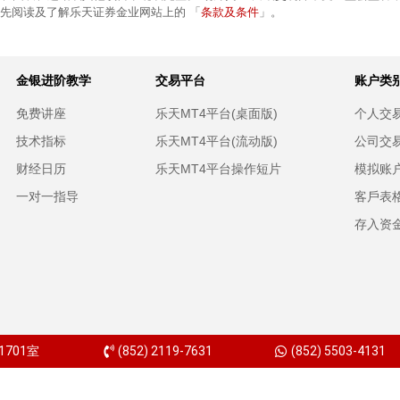
条款及条件
前先阅读及了解乐天证券金业网站上的 「
」。
金银进阶教学
交易平台
账户类
免费讲座
乐天MT4平台(桌面版)
个人交
技术指标
乐天MT4平台(流动版)
公司交
财经日历
乐天MT4平台操作短片
模拟账
一对一指导
客戶表
存入资
701室
(852) 2119-7631
(852) 5503-4131