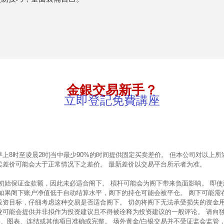
金銀交易新手？
立即登記免費講座
早上8时至凌晨2时)当中最少90%的时间提供固定买卖差价。 但本公司对以
卖差价可能会大于正常情况下之差价。 最新差价以交易平台所示者为准。
的初始保证金款额，因此未必适合阁下。 槓杆可能会为阁下带来负面影响。 即
 如果阁下账户净值低于自动结算水平，阁下的持仓可能会被平仓。 阁下可能需
投资目标，仔细考虑这种交易是否适合阁下。 切勿将阁下无法承受损失的资金
业可能会提供并非拟作为投资建议且不得被诠释为投资建议的一般评论。 请向
、图表、连结或其他项目准确或完整。 场外黄金/白银交易并不受证监会监管