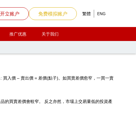
开立账户
免费模拟账户
繁體
ENG
推广优惠
关于我们
入價 – 賣出價 = 差價(點子)。如買賣差價愈窄，一買一賣
品的買賣差價會較窄。 反之亦然，市場上交易量低的投資產