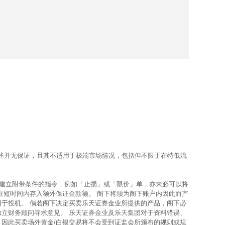
上所述并无保证，且其不适用于极端市场情况，包括但不限于在特低流
使建立附带条件的指令，例如「止损」或「限价」单，亦未必可以将
在短时间内存入额外保证金款额。 阁下将须为阁下账户内因此而产
用于投机。 倘若阁下决定买卖乐天证券金业所提供的产品，阁下必
独立财务顾问寻求意见。 乐天证券金业及乐天集团对于资料错误、
，因此买卖场外黄金/白银交易将不会受到证监会所颁布的规则或规