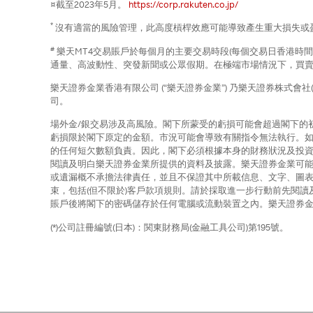
¤截至2023年5月。
https://corp.rakuten.co.jp/
*
沒有適當的風險管理，此高度槓桿效應可能導致產生重大損失或
#
樂天MT4交易賬戶於每個月的主要交易時段(每個交易日香港時
通量、高波動性、突發新聞或公眾假期。在極端市場情況下，買
樂天證券金業香港有限公司 (“樂天證券金業”) 乃樂天證券株式會社(
司。
場外金/銀交易涉及高風險。閣下所蒙受的虧損可能會超過閣下的
虧損限於閣下原定的金額。市況可能會導致有關指令無法執行。
的任何短欠數額負責。因此，閣下必須根據本身的財務狀況及投
閱讀及明白樂天證券金業所提供的資料及披露。樂天證券金業可
或遺漏概不承擔法律責任，並且不保證其中所載信息、文字、圖表
束，包括(但不限於)客戶款項規則。請於採取進一步行動前先閱讀
賬戶後將閣下的密碼儲存於任何電腦或流動裝置之內。樂天證券
(*)公司註冊編號(日本)：関東財務局(金融工具公司)第195號。