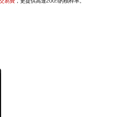
交易費
，更提供高達200:1的槓桿率。