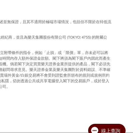
上所述並無保證，且其不適用於極端市場情況，包括但不限於在特低流
，並且為樂天集團股份有限公司 (TOKYO: 4755) 的附屬公
建立附帶條件的指令，例如「止損」或「限價」單，亦未必可以將
短時間內存入額外保證金款額。閣下將須為閣下賬戶內因此而產生
投機。倘若閣下決定買賣樂天證券金業所提供的產品，閣下必須先
務顧問尋求意見。樂天證券金業及樂天集團對於資料錯誤、不準確
賣場外黃金/白銀交易將不會受到證監會所頒布的規則或規例所約
的私隱，切勿透過公共或共享電腦登入閣下的交易賬戶，或於登入
公司。