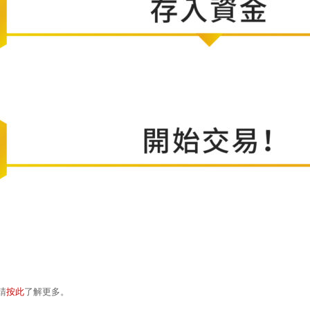
請
按此
了解更多。