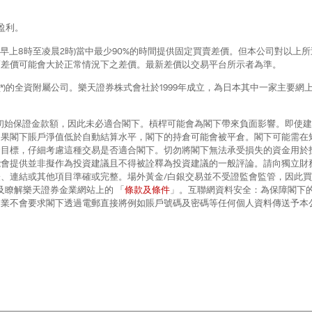
盈利。
間早上8時至凌晨2時)當中最少90%的時間提供固定買賣差價。但本公司對以
賣差價可能會大於正常情況下之差價。最新差價以交易平台所示者為準。
*)的全資附屬公司。樂天證券株式會社於1999年成立，為日本其中一家主要網上經紀商
初始保證金款額，因此未必適合閣下。槓桿可能會為閣下帶來負面影響。即使
如果閣下賬戶淨值低於自動結算水平，閣下的持倉可能會被平倉。閣下可能需在
資目標，仔細考慮這種交易是否適合閣下。切勿將閣下無法承受損失的資金用於
能會提供並非擬作為投資建議且不得被詮釋為投資建議的一般評論。請向獨立財
、連結或其他項目準確或完整。場外黃金/白銀交易並不受證監會監管，因此買
及瞭解樂天證券金業網站上的 「
條款及條件
」。互聯網資料安全：為保障閣下
金業不會要求閣下透過電郵直接將例如賬戶號碼及密碼等任何個人資料傳送予本