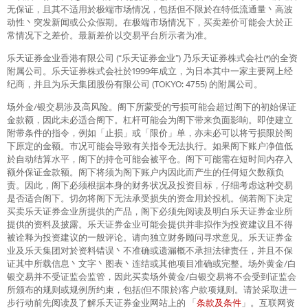
无保证，且其不适用於极端市场情况，包括但不限於在特低流通量丶高波
动性丶突发新闻或公众假期。在极端市场情况下，买卖差价可能会大於正
常情况下之差价。最新差价以交易平台所示者为准。
乐天证券金业香港有限公司 (“乐天证券金业”) 乃乐天证券株式会社(*)的全资
附属公司。乐天证券株式会社於1999年成立，为日本其中一家主要网上经
纪商，并且为乐天集团股份有限公司 (TOKYO: 4755) 的附属公司。
场外金/银交易涉及高风险。阁下所蒙受的亏损可能会超过阁下的初始保证
金款额，因此未必适合阁下。杠杆可能会为阁下带来负面影响。即使建立
附带条件的指令，例如「止损」或「限价」单，亦未必可以将亏损限於阁
下原定的金额。市况可能会导致有关指令无法执行。如果阁下账户净值低
於自动结算水平，阁下的持仓可能会被平仓。阁下可能需在短时间内存入
额外保证金款额。阁下将须为阁下账户内因此而产生的任何短欠数额负
责。因此，阁下必须根据本身的财务状况及投资目标，仔细考虑这种交易
是否适合阁下。切勿将阁下无法承受损失的资金用於投机。倘若阁下决定
买卖乐天证券金业所提供的产品，阁下必须先阅读及明白乐天证券金业所
提供的资料及披露。乐天证券金业可能会提供并非拟作为投资建议且不得
被诠释为投资建议的一般评论。请向独立财务顾问寻求意见。乐天证券金
业及乐天集团对於资料错误丶不准确或遗漏概不承担法律责任，并且不保
证其中所载信息丶文字丶图表丶连结或其他项目准确或完整。场外黄金/白
银交易并不受证监会监管，因此买卖场外黄金/白银交易将不会受到证监会
所颁布的规则或规例所约束，包括(但不限於)客户款项规则。请於采取进一
步行动前先阅读及了解乐天证券金业网站上的 「
条款及条件
」。互联网资