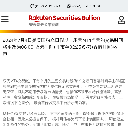
2024年7月4日乐天MT4交易时间因美
(852) 2119-7631
(852) 5503-4131
国独立日假期有所转变
2024年7月4日是美国独立日假期，乐天MT4当天的交易时间
将更改为06:00 (香港时间) 开市至02:25 (5/7) (香港时间) 收
市。
乐天MT4交易账户于每个月的主要交易时段(每个交易日香港时间早上8时至
凌晨2时)当中最少90%的时间提供固定买卖差价。 但本公司对以上所述并
无保证，且其不适用于极端市场情况，包括但不限于在特低流通量、高波
动性、突发新闻或公众假期。 在极端市场情况下，买卖差价可能会大于正
常情况下之差价。 最新差价以交易平台所示者为准。
场外金/银交易涉及高风险。 阁下所蒙受的亏损可能会超过阁下的初始保证
金款额，因此未必适合阁下。 槓杆可能会为阁下带来负面影响。 即使建立
附带条件的指令，例如「止损」或「限价」单，亦未必可以将亏损限于阁