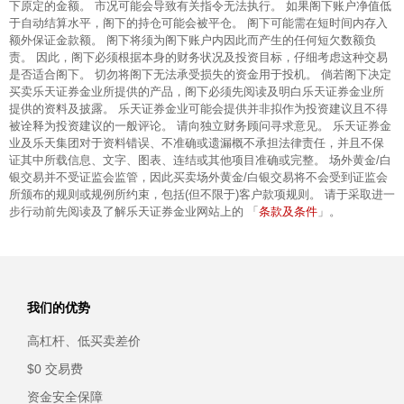
下原定的金额。 市况可能会导致有关指令无法执行。 如果阁下账户净值低
于自动结算水平，阁下的持仓可能会被平仓。 阁下可能需在短时间内存入
额外保证金款额。 阁下将须为阁下账户内因此而产生的任何短欠数额负
责。 因此，阁下必须根据本身的财务状况及投资目标，仔细考虑这种交易
是否适合阁下。 切勿将阁下无法承受损失的资金用于投机。 倘若阁下决定
买卖乐天证券金业所提供的产品，阁下必须先阅读及明白乐天证券金业所
提供的资料及披露。 乐天证券金业可能会提供并非拟作为投资建议且不得
被诠释为投资建议的一般评论。 请向独立财务顾问寻求意见。 乐天证券金
业及乐天集团对于资料错误、不准确或遗漏概不承担法律责任，并且不保
证其中所载信息、文字、图表、连结或其他项目准确或完整。 场外黄金/白
银交易并不受证监会监管，因此买卖场外黄金/白银交易将不会受到证监会
所颁布的规则或规例所约束，包括(但不限于)客户款项规则。 请于采取进一
条款及条件
步行动前先阅读及了解乐天证券金业网站上的 「
」。
我们的优势
高杠杆、低买卖差价
$0 交易费
资金安全保障