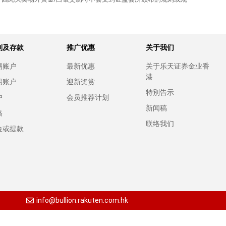
别及存款
推广优惠
关于我们
易账户
最新优惠
关于乐天证券金业香
港
易账户
迎新奖赏
特別告示
户
会员推荐计划
新闻稿
格
联络我们
金或提款
info@bullion.rakuten.com.hk