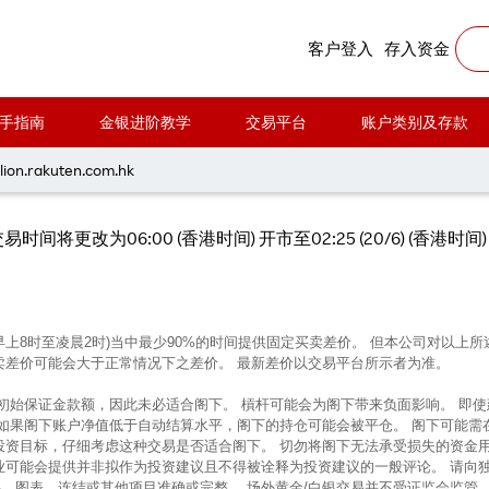
乐天MT4交易时间因美国六月节假期有所转变
客户登入
存入资金
手指南
金银进阶教学
交易平台
账户类别及存款
6月19日乐天MT4交易时间因美国六月节
lion.rakuten.com.hk
将更改为06:00 (香港时间) 开市至02:25 (20/6) (香港时间
早上8时至凌晨2时)当中最少90%的时间提供固定买卖差价。 但本公司对以
卖差价可能会大于正常情况下之差价。 最新差价以交易平台所示者为准。
的初始保证金款额，因此未必适合阁下。 槓杆可能会为阁下带来负面影响。 即
 如果阁下账户净值低于自动结算水平，阁下的持仓可能会被平仓。 阁下可能需
投资目标，仔细考虑这种交易是否适合阁下。 切勿将阁下无法承受损失的资金
业可能会提供并非拟作为投资建议且不得被诠释为投资建议的一般评论。 请向
、图表、连结或其他项目准确或完整。 场外黄金/白银交易并不受证监会监管