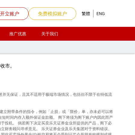
开立账户
免费模拟账户
繁體
ENG
推广优惠
关于我们
假期有所转变
) 收市。
上所述并无保证，且其不适用于极端市场情况，包括但不限于在特低流
使建立附带条件的指令，例如「止损」或「限价」单，亦未必可以将
在短时间内存入额外保证金款额。 阁下将须为阁下账户内因此而产
用于投机。 倘若阁下决定买卖乐天证券金业所提供的产品，阁下必
独立财务顾问寻求意见。 乐天证券金业及乐天集团对于资料错误、
，因此买卖场外黄金/白银交易将不会受到证监会所颁布的规则或规