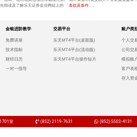
条款及条件
前先阅读及了解乐天证券金业网站上的 「
」。
金银进阶教学
交易平台
账户类
免费讲座
乐天MT4平台(桌面版)
个人交
技术指标
乐天MT4平台(流动版)
公司交
财经日历
乐天MT4平台操作短片
模拟账
一对一指导
客戶表
存入资
701室
(852) 2119-7631
(852) 5503-4131