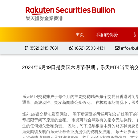
主页
Special Notification
2024年6月19日
主页
我们的优势
新
2024年
(852) 2119-7631
(852) 5503-4131
info@bul
2024年6月19日是美国六月节假期，乐天MT4当天的交易时间
乐天MT4交易账户于每个月的主要交易时段(每个交易日香港时间
通量、高波动性、突发新闻或公众假期。 在极端市场情况下，买
场外金/银交易涉及高风险。 阁下所蒙受的亏损可能会超过阁下
亏损限于阁下原定的金额。 市况可能会导致有关指令无法执行。
生的任何短欠数额负责。 因此，阁下必须根据本身的财务状况及
须先阅读及明白乐天证券金业所提供的资料及披露。 乐天证券金
不准确或遗漏概不承担法律责任，并且不保证其中所载信息、文字