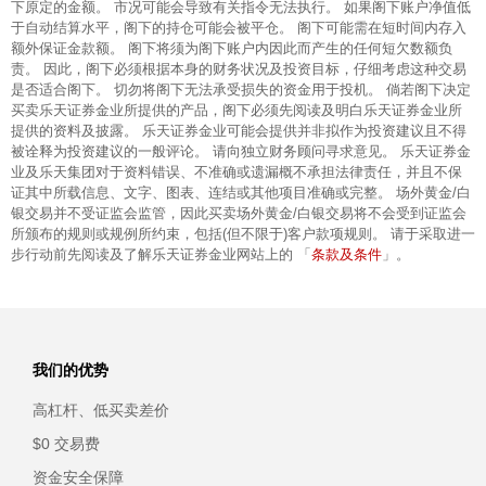
下原定的金额。 市况可能会导致有关指令无法执行。 如果阁下账户净值低
于自动结算水平，阁下的持仓可能会被平仓。 阁下可能需在短时间内存入
额外保证金款额。 阁下将须为阁下账户内因此而产生的任何短欠数额负
责。 因此，阁下必须根据本身的财务状况及投资目标，仔细考虑这种交易
是否适合阁下。 切勿将阁下无法承受损失的资金用于投机。 倘若阁下决定
买卖乐天证券金业所提供的产品，阁下必须先阅读及明白乐天证券金业所
提供的资料及披露。 乐天证券金业可能会提供并非拟作为投资建议且不得
被诠释为投资建议的一般评论。 请向独立财务顾问寻求意见。 乐天证券金
业及乐天集团对于资料错误、不准确或遗漏概不承担法律责任，并且不保
证其中所载信息、文字、图表、连结或其他项目准确或完整。 场外黄金/白
银交易并不受证监会监管，因此买卖场外黄金/白银交易将不会受到证监会
所颁布的规则或规例所约束，包括(但不限于)客户款项规则。 请于采取进一
条款及条件
步行动前先阅读及了解乐天证券金业网站上的 「
」。
我们的优势
高杠杆、低买卖差价
$0 交易费
资金安全保障