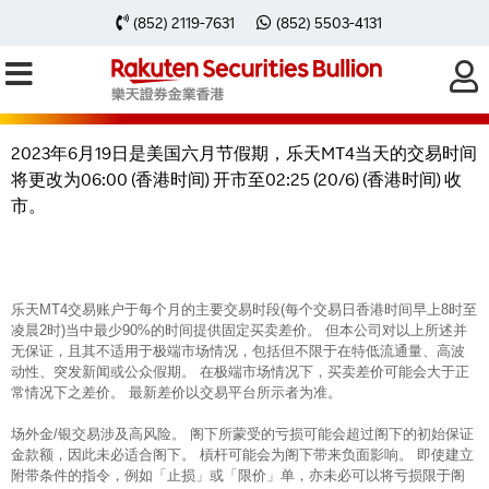
2023年6月19日乐天MT4交易时间因
(852) 2119-7631
(852) 5503-4131
美国六月节假期有所转变
2023年6月19日是美国六月节假期，乐天MT4当天的交易时间
将更改为06:00 (香港时间) 开市至02:25 (20/6) (香港时间) 收
市。
乐天MT4交易账户于每个月的主要交易时段(每个交易日香港时间早上8时至
凌晨2时)当中最少90%的时间提供固定买卖差价。 但本公司对以上所述并
无保证，且其不适用于极端市场情况，包括但不限于在特低流通量、高波
动性、突发新闻或公众假期。 在极端市场情况下，买卖差价可能会大于正
常情况下之差价。 最新差价以交易平台所示者为准。
场外金/银交易涉及高风险。 阁下所蒙受的亏损可能会超过阁下的初始保证
金款额，因此未必适合阁下。 槓杆可能会为阁下带来负面影响。 即使建立
附带条件的指令，例如「止损」或「限价」单，亦未必可以将亏损限于阁