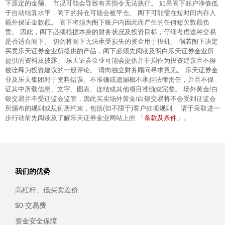
下原定的金额。 市况可能会导致有关指令无法执行。 如果阁下账户净值低
于自动结算水平，阁下的持仓可能会被平仓。 阁下可能需在短时间内存入
额外保证金款额。 阁下将须为阁下账户内因此而产生的任何短欠数额负
责。 因此，阁下必须根据本身的财务状况及投资目标，仔细考虑这种交易
是否适合阁下。 切勿将阁下无法承受损失的资金用于投机。 倘若阁下决定
买卖乐天证券金业所提供的产品，阁下必须先阅读及明白乐天证券金业所
提供的资料及披露。 乐天证券金业可能会提供并非拟作为投资建议且不得
被诠释为投资建议的一般评论。 请向独立财务顾问寻求意见。 乐天证券金
业及乐天集团对于资料错误、不准确或遗漏概不承担法律责任，并且不保
证其中所载信息、文字、图表、连结或其他项目准确或完整。 场外黄金/白
银交易并不受证监会监管，因此买卖场外黄金/白银交易将不会受到证监会
所颁布的规则或规例所约束，包括(但不限于)客户款项规则。 请于采取进一
条款及条件
步行动前先阅读及了解乐天证券金业网站上的 「
」。
我们的优势
高杠杆、低买卖差价
$0 交易费
资金安全保障