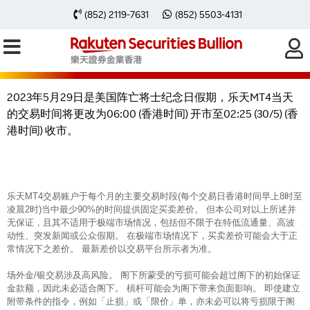
2023年5月29日乐天MT4交易时间因
(852) 2119-7631
(852) 5503-4131
美国阵亡将士纪念日假期有所转变
2023年5月29日是美国阵亡将士纪念日假期，乐天MT4当天
的交易时间将更改为06:00 (香港时间) 开市至02:25 (30/5) (香
港时间) 收市。
乐天MT4交易账户于每个月的主要交易时段(每个交易日香港时间早上8时至
凌晨2时)当中最少90%的时间提供固定买卖差价。 但本公司对以上所述并
无保证，且其不适用于极端市场情况，包括但不限于在特低流通量、高波
动性、突发新闻或公众假期。 在极端市场情况下，买卖差价可能会大于正
常情况下之差价。 最新差价以交易平台所示者为准。
场外金/银交易涉及高风险。 阁下所蒙受的亏损可能会超过阁下的初始保证
金款额，因此未必适合阁下。 槓杆可能会为阁下带来负面影响。 即使建立
附带条件的指令，例如「止损」或「限价」单，亦未必可以将亏损限于阁