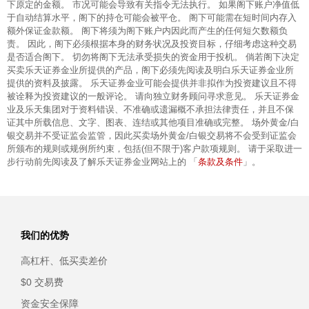
下原定的金额。 市况可能会导致有关指令无法执行。 如果阁下账户净值低
于自动结算水平，阁下的持仓可能会被平仓。 阁下可能需在短时间内存入
额外保证金款额。 阁下将须为阁下账户内因此而产生的任何短欠数额负
责。 因此，阁下必须根据本身的财务状况及投资目标，仔细考虑这种交易
是否适合阁下。 切勿将阁下无法承受损失的资金用于投机。 倘若阁下决定
买卖乐天证券金业所提供的产品，阁下必须先阅读及明白乐天证券金业所
提供的资料及披露。 乐天证券金业可能会提供并非拟作为投资建议且不得
被诠释为投资建议的一般评论。 请向独立财务顾问寻求意见。 乐天证券金
业及乐天集团对于资料错误、不准确或遗漏概不承担法律责任，并且不保
证其中所载信息、文字、图表、连结或其他项目准确或完整。 场外黄金/白
银交易并不受证监会监管，因此买卖场外黄金/白银交易将不会受到证监会
所颁布的规则或规例所约束，包括(但不限于)客户款项规则。 请于采取进一
条款及条件
步行动前先阅读及了解乐天证券金业网站上的 「
」。
我们的优势
高杠杆、低买卖差价
$0 交易费
资金安全保障