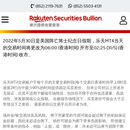
2022年5月30日乐天MT4交易时间因
(852) 2119-7631
(852) 5503-4131
美国阵亡将士纪念日假期有所转变
2022年5月30日是美国阵亡将士纪念日假期，乐天MT4当天
的交易时间将更改为06:00 (香港时间) 开市至02:25 (31/5) (香
港时间) 收市。
乐天MT4交易账户于每个月的主要交易时段(每个交易日香港时间早上8时至
凌晨2时)当中最少90%的时间提供固定买卖差价。 但本公司对以上所述并
无保证，且其不适用于极端市场情况，包括但不限于在特低流通量、高波
动性、突发新闻或公众假期。 在极端市场情况下，买卖差价可能会大于正
常情况下之差价。 最新差价以交易平台所示者为准。
场外金/银交易涉及高风险。 阁下所蒙受的亏损可能会超过阁下的初始保证
金款额，因此未必适合阁下。 槓杆可能会为阁下带来负面影响。 即使建立
附带条件的指令，例如「止损」或「限价」单，亦未必可以将亏损限于阁