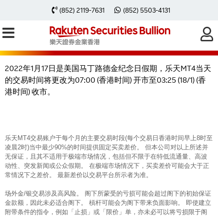
2022年1月17日乐天MT4交易时间因
(852) 2119-7631
(852) 5503-4131
美国马丁路德金纪念日假期有所转变
2022年1月17日是美国马丁路德金纪念日假期，乐天MT4当天
的交易时间将更改为07:00 (香港时间) 开市至03:25 (18/1) (香
港时间) 收市。
乐天MT4交易账户于每个月的主要交易时段(每个交易日香港时间早上8时至
凌晨2时)当中最少90%的时间提供固定买卖差价。 但本公司对以上所述并
无保证，且其不适用于极端市场情况，包括但不限于在特低流通量、高波
动性、突发新闻或公众假期。 在极端市场情况下，买卖差价可能会大于正
常情况下之差价。 最新差价以交易平台所示者为准。
场外金/银交易涉及高风险。 阁下所蒙受的亏损可能会超过阁下的初始保证
金款额，因此未必适合阁下。 槓杆可能会为阁下带来负面影响。 即使建立
附带条件的指令，例如「止损」或「限价」单，亦未必可以将亏损限于阁