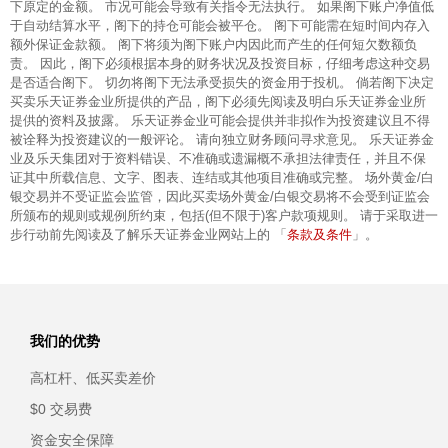
下原定的金额。 市况可能会导致有关指令无法执行。 如果阁下账户净值低
于自动结算水平，阁下的持仓可能会被平仓。 阁下可能需在短时间内存入
额外保证金款额。 阁下将须为阁下账户内因此而产生的任何短欠数额负
责。 因此，阁下必须根据本身的财务状况及投资目标，仔细考虑这种交易
是否适合阁下。 切勿将阁下无法承受损失的资金用于投机。 倘若阁下决定
买卖乐天证券金业所提供的产品，阁下必须先阅读及明白乐天证券金业所
提供的资料及披露。 乐天证券金业可能会提供并非拟作为投资建议且不得
被诠释为投资建议的一般评论。 请向独立财务顾问寻求意见。 乐天证券金
业及乐天集团对于资料错误、不准确或遗漏概不承担法律责任，并且不保
证其中所载信息、文字、图表、连结或其他项目准确或完整。 场外黄金/白
银交易并不受证监会监管，因此买卖场外黄金/白银交易将不会受到证监会
所颁布的规则或规例所约束，包括(但不限于)客户款项规则。 请于采取进一
条款及条件
步行动前先阅读及了解乐天证券金业网站上的 「
」。
我们的优势
高杠杆、低买卖差价
$0 交易费
资金安全保障