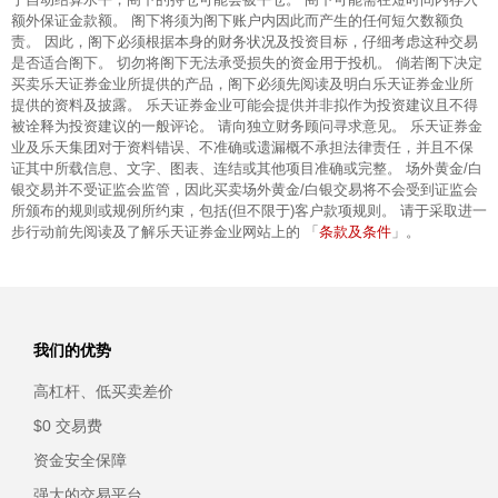
额外保证金款额。 阁下将须为阁下账户内因此而产生的任何短欠数额负
责。 因此，阁下必须根据本身的财务状况及投资目标，仔细考虑这种交易
是否适合阁下。 切勿将阁下无法承受损失的资金用于投机。 倘若阁下决定
买卖乐天证券金业所提供的产品，阁下必须先阅读及明白乐天证券金业所
提供的资料及披露。 乐天证券金业可能会提供并非拟作为投资建议且不得
被诠释为投资建议的一般评论。 请向独立财务顾问寻求意见。 乐天证券金
业及乐天集团对于资料错误、不准确或遗漏概不承担法律责任，并且不保
证其中所载信息、文字、图表、连结或其他项目准确或完整。 场外黄金/白
银交易并不受证监会监管，因此买卖场外黄金/白银交易将不会受到证监会
所颁布的规则或规例所约束，包括(但不限于)客户款项规则。 请于采取进一
条款及条件
步行动前先阅读及了解乐天证券金业网站上的 「
」。
我们的优势
高杠杆、低买卖差价
$0 交易费
资金安全保障
强大的交易平台