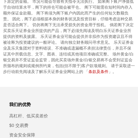
下原定的金额。 市况可能会导致有关指令无法执行。 如果阁下账户净值低
于自动结算水平，阁下的持仓可能会被平仓。 阁下可能需在短时间内存入
额外保证金款额。 阁下将须为阁下账户内因此而产生的任何短欠数额负
责。 因此，阁下必须根据本身的财务状况及投资目标，仔细考虑这种交易
是否适合阁下。 切勿将阁下无法承受损失的资金用于投机。 倘若阁下决定
买卖乐天证券金业所提供的产品，阁下必须先阅读及明白乐天证券金业所
提供的资料及披露。 乐天证券金业可能会提供并非拟作为投资建议且不得
被诠释为投资建议的一般评论。 请向独立财务顾问寻求意见。 乐天证券金
业及乐天集团对于资料错误、不准确或遗漏概不承担法律责任，并且不保
证其中所载信息、文字、图表、连结或其他项目准确或完整。 场外黄金/白
银交易并不受证监会监管，因此买卖场外黄金/白银交易将不会受到证监会
所颁布的规则或规例所约束，包括(但不限于)客户款项规则。 请于采取进一
条款及条件
步行动前先阅读及了解乐天证券金业网站上的 「
」。
我们的优势
高杠杆、低买卖差价
$0 交易费
资金安全保障