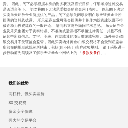
责。 因此，阁下必须根据本身的财务状况及投资目标，仔细考虑这种交易
是否适合阁下。 切勿将阁下无法承受损失的资金用于投机。 倘若阁下决定
买卖乐天证券金业所提供的产品，阁下必须先阅读及明白乐天证券金业所
提供的资料及披露。 乐天证券金业可能会提供并非拟作为投资建议且不得
被诠释为投资建议的一般评论。 请向独立财务顾问寻求意见。 乐天证券金
业及乐天集团对于资料错误、不准确或遗漏概不承担法律责任，并且不保
证其中所载信息、文字、图表、连结或其他项目准确或完整。 场外黄金/白
银交易并不受证监会监管，因此买卖场外黄金/白银交易将不会受到证监会
所颁布的规则或规例所约束，包括(但不限于)客户款项规则。 请于采取进一
条款及条件
步行动前先阅读及了解乐天证券金业网站上的 「
」。
我们的优势
高杠杆、低买卖差价
$0 交易费
资金安全保障
强大的交易平台