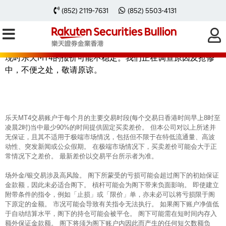
【重要通知】乐天MT4报价不稳定
(852) 2119-7631
(852) 5503-4131
现时乐天MT4的报价可能不稳定。我们正在调查原因及抢修
中，不便之处，敬请原谅。
乐天MT4交易账户于每个月的主要交易时段(每个交易日香港时间早上8时至
凌晨2时)当中最少90%的时间提供固定买卖差价。 但本公司对以上所述并
无保证，且其不适用于极端市场情况，包括但不限于在特低流通量、高波
动性、突发新闻或公众假期。 在极端市场情况下，买卖差价可能会大于正
常情况下之差价。 最新差价以交易平台所示者为准。
场外金/银交易涉及高风险。 阁下所蒙受的亏损可能会超过阁下的初始保证
金款额，因此未必适合阁下。 槓杆可能会为阁下带来负面影响。 即使建立
附带条件的指令，例如「止损」或「限价」单，亦未必可以将亏损限于阁
下原定的金额。 市况可能会导致有关指令无法执行。 如果阁下账户净值低
于自动结算水平，阁下的持仓可能会被平仓。 阁下可能需在短时间内存入
额外保证金款额。 阁下将须为阁下账户内因此而产生的任何短欠数额负