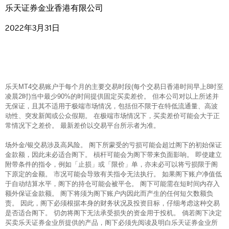
乐天证券金业香港有限公司
2022年3月31日
乐天MT4交易账户于每个月的主要交易时段(每个交易日香港时间早上8时至
凌晨2时)当中最少90%的时间提供固定买卖差价。 但本公司对以上所述并
无保证，且其不适用于极端市场情况，包括但不限于在特低流通量、高波
动性、突发新闻或公众假期。 在极端市场情况下，买卖差价可能会大于正
常情况下之差价。 最新差价以交易平台所示者为准。
场外金/银交易涉及高风险。 阁下所蒙受的亏损可能会超过阁下的初始保证
金款额，因此未必适合阁下。 槓杆可能会为阁下带来负面影响。 即使建立
附带条件的指令，例如「止损」或「限价」单，亦未必可以将亏损限于阁
下原定的金额。 市况可能会导致有关指令无法执行。 如果阁下账户净值低
于自动结算水平，阁下的持仓可能会被平仓。 阁下可能需在短时间内存入
额外保证金款额。 阁下将须为阁下账户内因此而产生的任何短欠数额负
责。 因此，阁下必须根据本身的财务状况及投资目标，仔细考虑这种交易
是否适合阁下。 切勿将阁下无法承受损失的资金用于投机。 倘若阁下决定
买卖乐天证券金业所提供的产品，阁下必须先阅读及明白乐天证券金业所