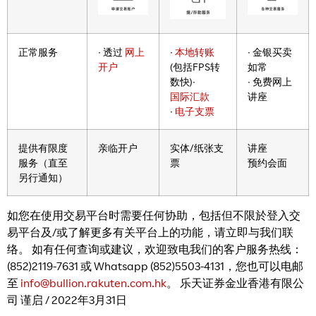
正常服务
∙ 透过
网上
∙
本地转账
∙ 金银买卖
开户
(包括FPS转
如常
数快)∙
∙ 免费网上
国际汇款
讲座
∙
电子支票
提供有限度
亲临开户
实体/纸张支
讲座
服务（直至
票
预约会面
另行通知）
如您在使用交易平台时需要任何协助，包括但不限於登入交
易平台及/或了解更多有关平台上的功能，请立即与我们联
络。 如有任何查询或建议，欢迎致电我们的客户服务热线：
(852)2119-7631 或 Whatsapp (852)5503-4131，您也可以电邮
至
info@bullion.rakuten.com.hk
。 乐天证券金业香港有限公
司 谨启 / 2022年3月31日