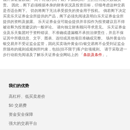
责。 因此，阁下必须根据本身的财务状况及投资目标，仔细考虑这种交易
是否适合阁下。 切勿将阁下无法承受损失的资金用于投机。 倘若阁下决定
买卖乐天证券金业所提供的产品，阁下必须先阅读及明白乐天证券金业所
提供的资料及披露。 乐天证券金业可能会提供并非拟作为投资建议且不得
被诠释为投资建议的一般评论。 请向独立财务顾问寻求意见。 乐天证券金
业及乐天集团对于资料错误、不准确或遗漏概不承担法律责任，并且不保
证其中所载信息、文字、图表、连结或其他项目准确或完整。 场外黄金/白
银交易并不受证监会监管，因此买卖场外黄金/白银交易将不会受到证监会
所颁布的规则或规例所约束，包括(但不限于)客户款项规则。 请于采取进一
条款及条件
步行动前先阅读及了解乐天证券金业网站上的 「
」。
我们的优势
高杠杆、低买卖差价
$0 交易费
资金安全保障
强大的交易平台