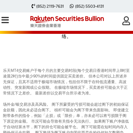
(852) 2119-7631
(852) 5503-4131
感谢您登记「金银转仓推广」
如有任何查询，欢迎致电 (852) 2119 7631，WhatsApp (852)
5503 4131或电邮至 info@bullion.rakuten.com.hk 与我们联
络。
乐天MT4交易账户于每个月的主要交易时段(每个交易日香港时间早上8时至
凌晨2时)当中最少90%的时间提供固定买卖差价。 但本公司对以上所述并
无保证，且其不适用于极端市场情况，包括但不限于在特低流通量、高波
动性、突发新闻或公众假期。 在极端市场情况下，买卖差价可能会大于正
常情况下之差价。 最新差价以交易平台所示者为准。
场外金/银交易涉及高风险。 阁下所蒙受的亏损可能会超过阁下的初始保证
金款额，因此未必适合阁下。 槓杆可能会为阁下带来负面影响。 即使建立
附带条件的指令，例如「止损」或「限价」单，亦未必可以将亏损限于阁
下原定的金额。 市况可能会导致有关指令无法执行。 如果阁下账户净值低
于自动结算水平，阁下的持仓可能会被平仓。 阁下可能需在短时间内存入
额外保证金款额。 阁下将须为阁下账户内因此而产生的任何短欠数额负