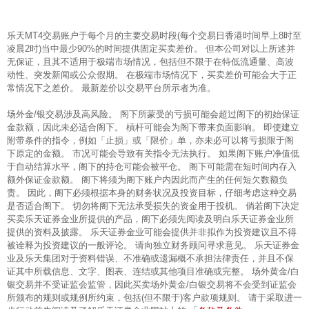
乐天MT4交易账户于每个月的主要交易时段(每个交易日香港时间早上8时至
凌晨2时)当中最少90%的时间提供固定买卖差价。 但本公司对以上所述并
无保证，且其不适用于极端市场情况，包括但不限于在特低流通量、高波
动性、突发新闻或公众假期。 在极端市场情况下，买卖差价可能会大于正
常情况下之差价。 最新差价以交易平台所示者为准。
场外金/银交易涉及高风险。 阁下所蒙受的亏损可能会超过阁下的初始保证
金款额，因此未必适合阁下。 槓杆可能会为阁下带来负面影响。 即使建立
附带条件的指令，例如「止损」或「限价」单，亦未必可以将亏损限于阁
下原定的金额。 市况可能会导致有关指令无法执行。 如果阁下账户净值低
于自动结算水平，阁下的持仓可能会被平仓。 阁下可能需在短时间内存入
额外保证金款额。 阁下将须为阁下账户内因此而产生的任何短欠数额负
责。 因此，阁下必须根据本身的财务状况及投资目标，仔细考虑这种交易
是否适合阁下。 切勿将阁下无法承受损失的资金用于投机。 倘若阁下决定
买卖乐天证券金业所提供的产品，阁下必须先阅读及明白乐天证券金业所
提供的资料及披露。 乐天证券金业可能会提供并非拟作为投资建议且不得
被诠释为投资建议的一般评论。 请向独立财务顾问寻求意见。 乐天证券金
业及乐天集团对于资料错误、不准确或遗漏概不承担法律责任，并且不保
证其中所载信息、文字、图表、连结或其他项目准确或完整。 场外黄金/白
银交易并不受证监会监管，因此买卖场外黄金/白银交易将不会受到证监会
所颁布的规则或规例所约束，包括(但不限于)客户款项规则。 请于采取进一