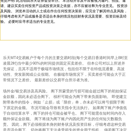
免责声明: 此活动由乐天证券金业举办。 本活动并非及不应被视为邀约、招揽、邀
请、建议买卖任何投资产品或投资决策之依据，亦不应被诠释为专业意见。 投资涉
及风险。 浏览本活动的人士或在作出任何投资决策前，应完全了解其特点及风险，
仔细考虑有关产品或服务是否适合本身的情况包括财务状况及需要、投资目标及经
验。 必要时应寻求适当的专业意见。
乐天MT4交易账户于每个月的主要交易时段(每个交易日香港时间早上8时至
凌晨2时)当中最少90%的时间提供固定买卖差价。 但本公司对以上所述并
无保证，且其不适用于极端市场情况，包括但不限于在特低流通量、高波
动性、突发新闻或公众假期。 在极端市场情况下，买卖差价可能会大于正
常情况下之差价。 最新差价以交易平台所示者为准。
场外金/银交易涉及高风险。 阁下所蒙受的亏损可能会超过阁下的初始保证
金款额，因此未必适合阁下。 槓杆可能会为阁下带来负面影响。 即使建立
附带条件的指令，例如「止损」或「限价」单，亦未必可以将亏损限于阁
下原定的金额。 市况可能会导致有关指令无法执行。 如果阁下账户净值低
于自动结算水平，阁下的持仓可能会被平仓。 阁下可能需在短时间内存入
额外保证金款额。 阁下将须为阁下账户内因此而产生的任何短欠数额负
责。 因此，阁下必须根据本身的财务状况及投资目标，仔细考虑这种交易
是否适合阁下。 切勿将阁下无法承受损失的资金用于投机。 倘若阁下决定