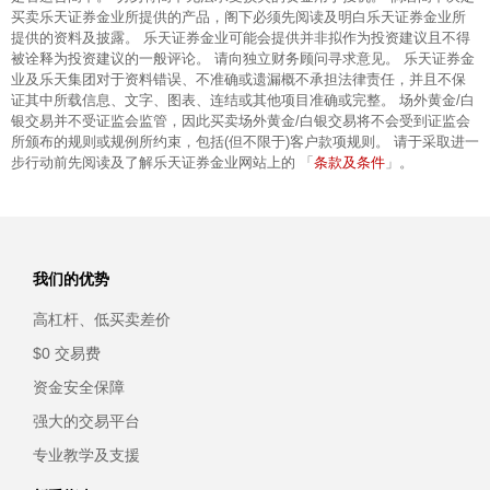
买卖乐天证券金业所提供的产品，阁下必须先阅读及明白乐天证券金业所
提供的资料及披露。 乐天证券金业可能会提供并非拟作为投资建议且不得
被诠释为投资建议的一般评论。 请向独立财务顾问寻求意见。 乐天证券金
业及乐天集团对于资料错误、不准确或遗漏概不承担法律责任，并且不保
证其中所载信息、文字、图表、连结或其他项目准确或完整。 场外黄金/白
银交易并不受证监会监管，因此买卖场外黄金/白银交易将不会受到证监会
所颁布的规则或规例所约束，包括(但不限于)客户款项规则。 请于采取进一
条款及条件
步行动前先阅读及了解乐天证券金业网站上的 「
」。
我们的优势
高杠杆、低买卖差价
$0 交易费
资金安全保障
强大的交易平台
专业教学及支援