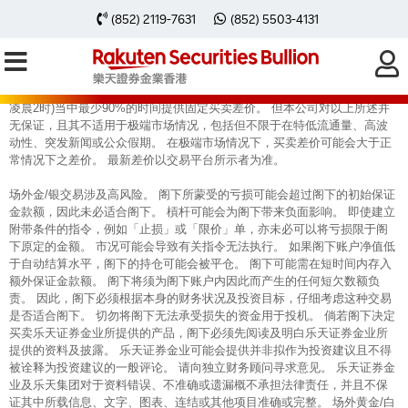
(852) 2119-7631
(852) 5503-4131
乐天MT4交易账户于每个月的主要交易时段(每个交易日香港时间早上8时至
凌晨2时)当中最少90%的时间提供固定买卖差价。 但本公司对以上所述并
无保证，且其不适用于极端市场情况，包括但不限于在特低流通量、高波
动性、突发新闻或公众假期。 在极端市场情况下，买卖差价可能会大于正
常情况下之差价。 最新差价以交易平台所示者为准。
场外金/银交易涉及高风险。 阁下所蒙受的亏损可能会超过阁下的初始保证
金款额，因此未必适合阁下。 槓杆可能会为阁下带来负面影响。 即使建立
附带条件的指令，例如「止损」或「限价」单，亦未必可以将亏损限于阁
下原定的金额。 市况可能会导致有关指令无法执行。 如果阁下账户净值低
于自动结算水平，阁下的持仓可能会被平仓。 阁下可能需在短时间内存入
额外保证金款额。 阁下将须为阁下账户内因此而产生的任何短欠数额负
责。 因此，阁下必须根据本身的财务状况及投资目标，仔细考虑这种交易
是否适合阁下。 切勿将阁下无法承受损失的资金用于投机。 倘若阁下决定
买卖乐天证券金业所提供的产品，阁下必须先阅读及明白乐天证券金业所
提供的资料及披露。 乐天证券金业可能会提供并非拟作为投资建议且不得
被诠释为投资建议的一般评论。 请向独立财务顾问寻求意见。 乐天证券金
业及乐天集团对于资料错误、不准确或遗漏概不承担法律责任，并且不保
证其中所载信息、文字、图表、连结或其他项目准确或完整。 场外黄金/白