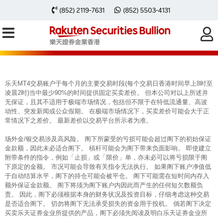
每周黃金分析 20260420
(852) 2119-7631
(852) 5503-4131
乐天MT4交易账户于每个月的主要交易时段(每个交易日香港时间早上8时至
凌晨2时)当中最少90%的时间提供固定买卖差价。 但本公司对以上所述并
无保证，且其不适用于极端市场情况，包括但不限于在特低流通量、高波
动性、突发新闻或公众假期。 在极端市场情况下，买卖差价可能会大于正
常情况下之差价。 最新差价以交易平台所示者为准。
场外金/银交易涉及高风险。 阁下所蒙受的亏损可能会超过阁下的初始保证
金款额，因此未必适合阁下。 槓杆可能会为阁下带来负面影响。 即使建立
附带条件的指令，例如「止损」或「限价」单，亦未必可以将亏损限于阁
下原定的金额。 市况可能会导致有关指令无法执行。 如果阁下账户净值低
于自动结算水平，阁下的持仓可能会被平仓。 阁下可能需在短时间内存入
额外保证金款额。 阁下将须为阁下账户内因此而产生的任何短欠数额负
责。 因此，阁下必须根据本身的财务状况及投资目标，仔细考虑这种交易
是否适合阁下。 切勿将阁下无法承受损失的资金用于投机。 倘若阁下决定
买卖乐天证券金业所提供的产品，阁下必须先阅读及明白乐天证券金业所