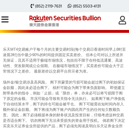
每周黃金分析 20260119
(852) 2119-7631
(852) 5503-4131
乐天MT4交易账户于每个月的主要交易时段(每个交易日香港时间早上8时至
凌晨2时)当中最少90%的时间提供固定买卖差价。 但本公司对以上所述并
无保证，且其不适用于极端市场情况，包括但不限于在特低流通量、高波
动性、突发新闻或公众假期。 在极端市场情况下，买卖差价可能会大于正
常情况下之差价。 最新差价以交易平台所示者为准。
场外金/银交易涉及高风险。 阁下所蒙受的亏损可能会超过阁下的初始保证
金款额，因此未必适合阁下。 槓杆可能会为阁下带来负面影响。 即使建立
附带条件的指令，例如「止损」或「限价」单，亦未必可以将亏损限于阁
下原定的金额。 市况可能会导致有关指令无法执行。 如果阁下账户净值低
于自动结算水平，阁下的持仓可能会被平仓。 阁下可能需在短时间内存入
额外保证金款额。 阁下将须为阁下账户内因此而产生的任何短欠数额负
责。 因此，阁下必须根据本身的财务状况及投资目标，仔细考虑这种交易
是否适合阁下。 切勿将阁下无法承受损失的资金用于投机。 倘若阁下决定
买卖乐天证券金业所提供的产品，阁下必须先阅读及明白乐天证券金业所