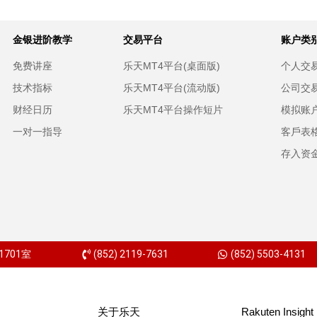
金银进阶教学
交易平台
账户类
免费讲座
乐天MT4平台(桌面版)
个人交
技术指标
乐天MT4平台(流动版)
公司交
财经日历
乐天MT4平台操作短片
模拟账
一对一指导
客戶表
存入资
701室
(852) 2119-7631
(852) 5503-4131
关于乐天
Rakuten Insight