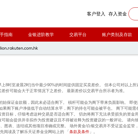
客户登入
存入资金
手指南
金银进阶教学
交易平台
账户类别及存款
每周黃金分析 20251103
lion.rakuten.com.hk
早上8时至凌晨2时)当中最少90%的时间提供固定买卖差价。 但本公司对以
卖差价可能会大于正常情况下之差价。 最新差价以交易平台所示者为准。
的初始保证金款额，因此未必适合阁下。 槓杆可能会为阁下带来负面影响。 即
 如果阁下账户净值低于自动结算水平，阁下的持仓可能会被平仓。 阁下可能需
投资目标，仔细考虑这种交易是否适合阁下。 切勿将阁下无法承受损失的资金
业可能会提供并非拟作为投资建议且不得被诠释为投资建议的一般评论。 请向
、图表、连结或其他项目准确或完整。 场外黄金/白银交易并不受证监会监管
条款及条件
前先阅读及了解乐天证券金业网站上的 「
」。