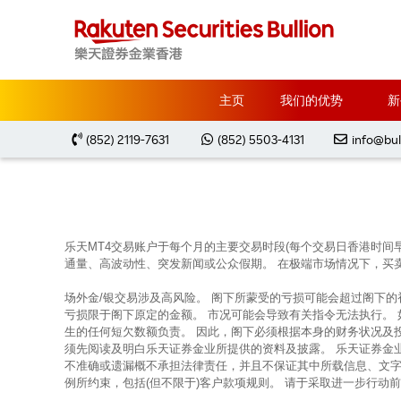
主页
Market Analysis
每周黃金分析 20251103
主页
我们的优势
新
(852) 2119-7631
(852) 5503-4131
info@bul
乐天MT4交易账户于每个月的主要交易时段(每个交易日香港时间
通量、高波动性、突发新闻或公众假期。 在极端市场情况下，买
场外金/银交易涉及高风险。 阁下所蒙受的亏损可能会超过阁下
亏损限于阁下原定的金额。 市况可能会导致有关指令无法执行。
生的任何短欠数额负责。 因此，阁下必须根据本身的财务状况及
须先阅读及明白乐天证券金业所提供的资料及披露。 乐天证券金
不准确或遗漏概不承担法律责任，并且不保证其中所载信息、文字
例所约束，包括(但不限于)客户款项规则。 请于采取进一步行动