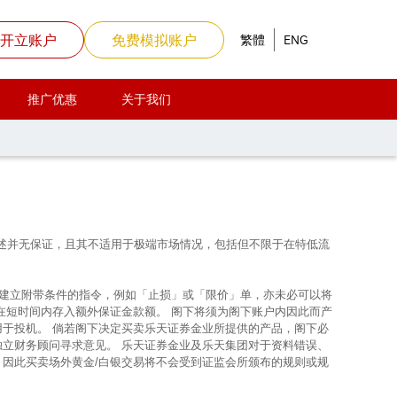
开立账户
免费模拟账户
繁體
ENG
推广优惠
关于我们
上所述并无保证，且其不适用于极端市场情况，包括但不限于在特低流
使建立附带条件的指令，例如「止损」或「限价」单，亦未必可以将
在短时间内存入额外保证金款额。 阁下将须为阁下账户内因此而产
用于投机。 倘若阁下决定买卖乐天证券金业所提供的产品，阁下必
独立财务顾问寻求意见。 乐天证券金业及乐天集团对于资料错误、
，因此买卖场外黄金/白银交易将不会受到证监会所颁布的规则或规