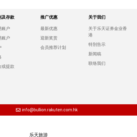
别及存款
推广优惠
关于我们
易账户
最新优惠
关于乐天证券金业香
港
易账户
迎新奖赏
特別告示
户
会员推荐计划
新闻稿
格
联络我们
金或提款
info@bullion.rakuten.com.hk
乐天旅游