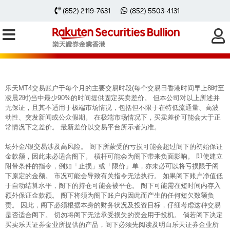
每周黃金分析 20251027
(852) 2119-7631
(852) 5503-4131
乐天MT4交易账户于每个月的主要交易时段(每个交易日香港时间早上8时至
凌晨2时)当中最少90%的时间提供固定买卖差价。 但本公司对以上所述并
无保证，且其不适用于极端市场情况，包括但不限于在特低流通量、高波
动性、突发新闻或公众假期。 在极端市场情况下，买卖差价可能会大于正
常情况下之差价。 最新差价以交易平台所示者为准。
场外金/银交易涉及高风险。 阁下所蒙受的亏损可能会超过阁下的初始保证
金款额，因此未必适合阁下。 槓杆可能会为阁下带来负面影响。 即使建立
附带条件的指令，例如「止损」或「限价」单，亦未必可以将亏损限于阁
下原定的金额。 市况可能会导致有关指令无法执行。 如果阁下账户净值低
于自动结算水平，阁下的持仓可能会被平仓。 阁下可能需在短时间内存入
额外保证金款额。 阁下将须为阁下账户内因此而产生的任何短欠数额负
责。 因此，阁下必须根据本身的财务状况及投资目标，仔细考虑这种交易
是否适合阁下。 切勿将阁下无法承受损失的资金用于投机。 倘若阁下决定
买卖乐天证券金业所提供的产品，阁下必须先阅读及明白乐天证券金业所