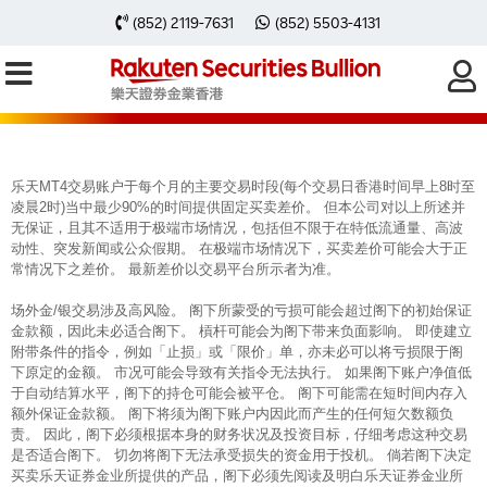
每周黃金分析 20250818
(852) 2119-7631
(852) 5503-4131
乐天MT4交易账户于每个月的主要交易时段(每个交易日香港时间早上8时至
凌晨2时)当中最少90%的时间提供固定买卖差价。 但本公司对以上所述并
无保证，且其不适用于极端市场情况，包括但不限于在特低流通量、高波
动性、突发新闻或公众假期。 在极端市场情况下，买卖差价可能会大于正
常情况下之差价。 最新差价以交易平台所示者为准。
场外金/银交易涉及高风险。 阁下所蒙受的亏损可能会超过阁下的初始保证
金款额，因此未必适合阁下。 槓杆可能会为阁下带来负面影响。 即使建立
附带条件的指令，例如「止损」或「限价」单，亦未必可以将亏损限于阁
下原定的金额。 市况可能会导致有关指令无法执行。 如果阁下账户净值低
于自动结算水平，阁下的持仓可能会被平仓。 阁下可能需在短时间内存入
额外保证金款额。 阁下将须为阁下账户内因此而产生的任何短欠数额负
责。 因此，阁下必须根据本身的财务状况及投资目标，仔细考虑这种交易
是否适合阁下。 切勿将阁下无法承受损失的资金用于投机。 倘若阁下决定
买卖乐天证券金业所提供的产品，阁下必须先阅读及明白乐天证券金业所