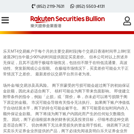
每周黃金分析 20250811
(852) 2119-7631
(852) 5503-4131
乐天MT4交易账户于每个月的主要交易时段(每个交易日香港时间早上8时至
凌晨2时)当中最少90%的时间提供固定买卖差价。 但本公司对以上所述并
无保证，且其不适用于极端市场情况，包括但不限于在特低流通量、高波
动性、突发新闻或公众假期。 在极端市场情况下，买卖差价可能会大于正
常情况下之差价。 最新差价以交易平台所示者为准。
场外金/银交易涉及高风险。 阁下所蒙受的亏损可能会超过阁下的初始保证
金款额，因此未必适合阁下。 槓杆可能会为阁下带来负面影响。 即使建立
附带条件的指令，例如「止损」或「限价」单，亦未必可以将亏损限于阁
下原定的金额。 市况可能会导致有关指令无法执行。 如果阁下账户净值低
于自动结算水平，阁下的持仓可能会被平仓。 阁下可能需在短时间内存入
额外保证金款额。 阁下将须为阁下账户内因此而产生的任何短欠数额负
责。 因此，阁下必须根据本身的财务状况及投资目标，仔细考虑这种交易
是否适合阁下。 切勿将阁下无法承受损失的资金用于投机。 倘若阁下决定
买卖乐天证券金业所提供的产品，阁下必须先阅读及明白乐天证券金业所