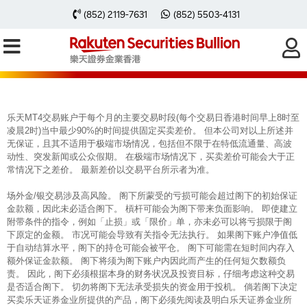
每周黃金分析 20250616
(852) 2119-7631
(852) 5503-4131
乐天MT4交易账户于每个月的主要交易时段(每个交易日香港时间早上8时至
凌晨2时)当中最少90%的时间提供固定买卖差价。 但本公司对以上所述并
无保证，且其不适用于极端市场情况，包括但不限于在特低流通量、高波
动性、突发新闻或公众假期。 在极端市场情况下，买卖差价可能会大于正
常情况下之差价。 最新差价以交易平台所示者为准。
场外金/银交易涉及高风险。 阁下所蒙受的亏损可能会超过阁下的初始保证
金款额，因此未必适合阁下。 槓杆可能会为阁下带来负面影响。 即使建立
附带条件的指令，例如「止损」或「限价」单，亦未必可以将亏损限于阁
下原定的金额。 市况可能会导致有关指令无法执行。 如果阁下账户净值低
于自动结算水平，阁下的持仓可能会被平仓。 阁下可能需在短时间内存入
额外保证金款额。 阁下将须为阁下账户内因此而产生的任何短欠数额负
责。 因此，阁下必须根据本身的财务状况及投资目标，仔细考虑这种交易
是否适合阁下。 切勿将阁下无法承受损失的资金用于投机。 倘若阁下决定
买卖乐天证券金业所提供的产品，阁下必须先阅读及明白乐天证券金业所