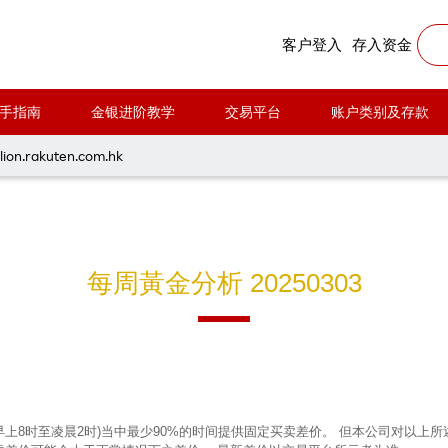
客户登入
存入资金
手指南
金银进阶教学
交易平台
账户类别及存款
lion.rakuten.com.hk
每周黃金分析 20250303
早上8时至凌晨2时)当中最少90%的时间提供固定买卖差价。 但本公司对以