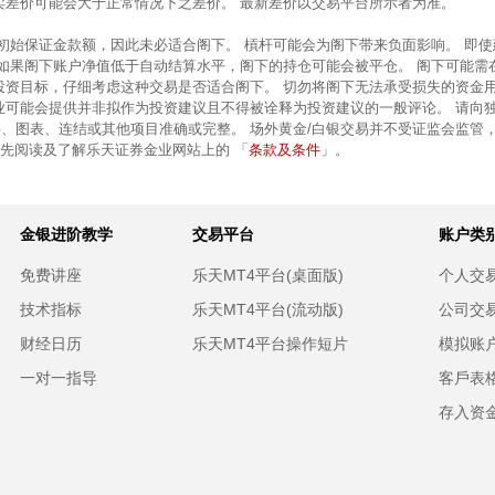
卖差价可能会大于正常情况下之差价。 最新差价以交易平台所示者为准。
的初始保证金款额，因此未必适合阁下。 槓杆可能会为阁下带来负面影响。 即
 如果阁下账户净值低于自动结算水平，阁下的持仓可能会被平仓。 阁下可能需
投资目标，仔细考虑这种交易是否适合阁下。 切勿将阁下无法承受损失的资金
业可能会提供并非拟作为投资建议且不得被诠释为投资建议的一般评论。 请向
、图表、连结或其他项目准确或完整。 场外黄金/白银交易并不受证监会监管
条款及条件
前先阅读及了解乐天证券金业网站上的 「
」。
金银进阶教学
交易平台
账户类
免费讲座
乐天MT4平台(桌面版)
个人交
技术指标
乐天MT4平台(流动版)
公司交
财经日历
乐天MT4平台操作短片
模拟账
一对一指导
客戶表
存入资