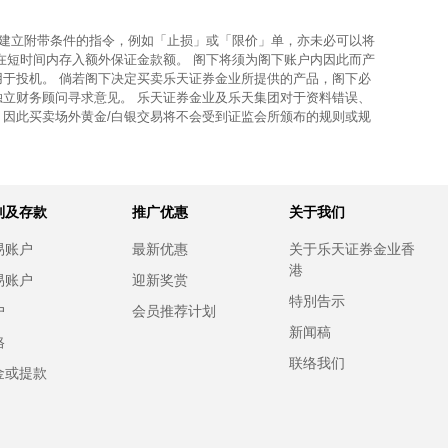
使建立附带条件的指令，例如「止损」或「限价」单，亦未必可以将
在短时间内存入额外保证金款额。 阁下将须为阁下账户内因此而产
用于投机。 倘若阁下决定买卖乐天证券金业所提供的产品，阁下必
独立财务顾问寻求意见。 乐天证券金业及乐天集团对于资料错误、
，因此买卖场外黄金/白银交易将不会受到证监会所颁布的规则或规
别及存款
推广优惠
关于我们
易账户
最新优惠
关于乐天证券金业香
港
易账户
迎新奖赏
特別告示
户
会员推荐计划
新闻稿
格
联络我们
金或提款