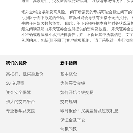
通量、高波动性、突发新闻或公众假期。 在极端市场情况下，买
场外金/银交易涉及高风险。 阁下所蒙受的亏损可能会超过阁下
亏损限于阁下原定的金额。 市况可能会导致有关指令无法执行。
生的任何短欠数额负责。 因此，阁下必须根据本身的财务状况及
须先阅读及明白乐天证券金业所提供的资料及披露。 乐天证券金
不准确或遗漏概不承担法律责任，并且不保证其中所载信息、文字
例所约束，包括(但不限于)客户款项规则。 请于采取进一步行动
我们的优势
新手指南
高杠杆、低买卖差价
基本概念
$0 交易费
为何买卖金银
资金安全保障
如何开始金银交易
强大的交易平台
交易规则
专业教学及支援
即时报价丶买卖差价及过夜利息
保证金及平仓
常见问题