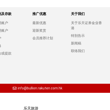
别及存款
推广优惠
关于我们
易账户
最新优惠
关于乐天证券金业香
港
易账户
迎新奖赏
特別告示
户
会员推荐计划
新闻稿
格
联络我们
金或提款
info@bullion.rakuten.com.hk
乐天旅游