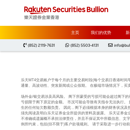
主页
Market Analysis
每周黃金分析 20240916
主页
我们的优势
新
(852) 2119-7631
(852) 5503-4131
info@bul
乐天MT4交易账户于每个月的主要交易时段(每个交易日香港时间
通量、高波动性、突发新闻或公众假期。 在极端市场情况下，买
场外金/银交易涉及高风险。 阁下所蒙受的亏损可能会超过阁下
亏损限于阁下原定的金额。 市况可能会导致有关指令无法执行。
生的任何短欠数额负责。 因此，阁下必须根据本身的财务状况及
须先阅读及明白乐天证券金业所提供的资料及披露。 乐天证券金
不准确或遗漏概不承担法律责任，并且不保证其中所载信息、文字
例所约束，包括(但不限于)客户款项规则。 请于采取进一步行动