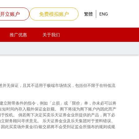
开立账户
免费模拟账户
繁體
ENG
推广优惠
关于我们
上所述并无保证，且其不适用于极端市场情况，包括但不限于在特低流
使建立附带条件的指令，例如「止损」或「限价」单，亦未必可以将
在短时间内存入额外保证金款额。 阁下将须为阁下账户内因此而产
用于投机。 倘若阁下决定买卖乐天证券金业所提供的产品，阁下必
独立财务顾问寻求意见。 乐天证券金业及乐天集团对于资料错误、
，因此买卖场外黄金/白银交易将不会受到证监会所颁布的规则或规