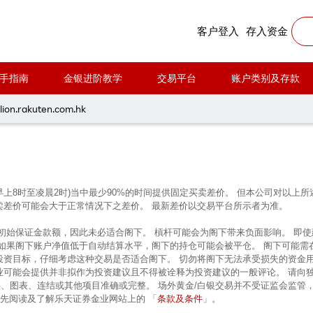
客户登入
存入资金
手指南
金银进阶教学
交易平台
账户类别及存款
每周黃金分析 20240916
lion.rakuten.com.hk
早上8时至凌晨2时)当中最少90%的时间提供固定买卖差价。 但本公司对以
卖差价可能会大于正常情况下之差价。 最新差价以交易平台所示者为准。
的初始保证金款额，因此未必适合阁下。 槓杆可能会为阁下带来负面影响。 即
 如果阁下账户净值低于自动结算水平，阁下的持仓可能会被平仓。 阁下可能需
投资目标，仔细考虑这种交易是否适合阁下。 切勿将阁下无法承受损失的资金
业可能会提供并非拟作为投资建议且不得被诠释为投资建议的一般评论。 请向
、图表、连结或其他项目准确或完整。 场外黄金/白银交易并不受证监会监管
条款及条件
前先阅读及了解乐天证券金业网站上的 「
」。