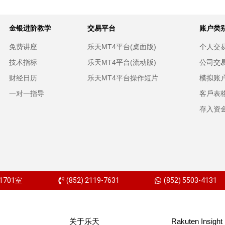
金银进阶教学
交易平台
账户类
免费讲座
乐天MT4平台(桌面版)
个人交
技术指标
乐天MT4平台(流动版)
公司交
财经日历
乐天MT4平台操作短片
模拟账
一对一指导
客戶表
存入资
701室
(852) 2119-7631
(852) 5503-4131
关于乐天
Rakuten Insight