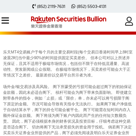
每周黃金分析 20240513
(852) 2119-7631
(852) 5503-4131
乐天MT4交易账户于每个月的主要交易时段(每个交易日香港时间早上8时至
凌晨2时)当中最少90%的时间提供固定买卖差价。 但本公司对以上所述并
无保证，且其不适用于极端市场情况，包括但不限于在特低流通量、高波
动性、突发新闻或公众假期。 在极端市场情况下，买卖差价可能会大于正
常情况下之差价。 最新差价以交易平台所示者为准。
场外金/银交易涉及高风险。 阁下所蒙受的亏损可能会超过阁下的初始保证
金款额，因此未必适合阁下。 槓杆可能会为阁下带来负面影响。 即使建立
附带条件的指令，例如「止损」或「限价」单，亦未必可以将亏损限于阁
下原定的金额。 市况可能会导致有关指令无法执行。 如果阁下账户净值低
于自动结算水平，阁下的持仓可能会被平仓。 阁下可能需在短时间内存入
额外保证金款额。 阁下将须为阁下账户内因此而产生的任何短欠数额负
责。 因此，阁下必须根据本身的财务状况及投资目标，仔细考虑这种交易
是否适合阁下。 切勿将阁下无法承受损失的资金用于投机。 倘若阁下决定
买卖乐天证券金业所提供的产品，阁下必须先阅读及明白乐天证券金业所