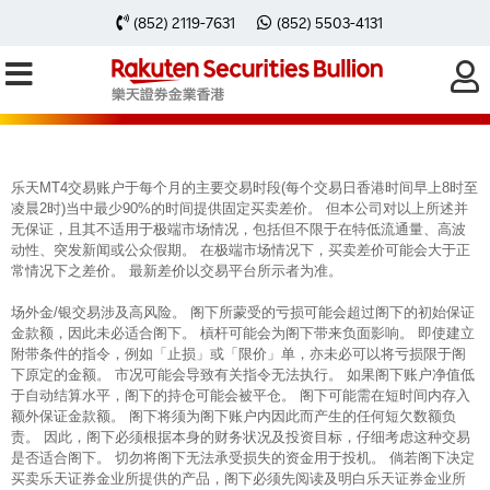
每周黃金分析 20230828
(852) 2119-7631
(852) 5503-4131
乐天MT4交易账户于每个月的主要交易时段(每个交易日香港时间早上8时至
凌晨2时)当中最少90%的时间提供固定买卖差价。 但本公司对以上所述并
无保证，且其不适用于极端市场情况，包括但不限于在特低流通量、高波
动性、突发新闻或公众假期。 在极端市场情况下，买卖差价可能会大于正
常情况下之差价。 最新差价以交易平台所示者为准。
场外金/银交易涉及高风险。 阁下所蒙受的亏损可能会超过阁下的初始保证
金款额，因此未必适合阁下。 槓杆可能会为阁下带来负面影响。 即使建立
附带条件的指令，例如「止损」或「限价」单，亦未必可以将亏损限于阁
下原定的金额。 市况可能会导致有关指令无法执行。 如果阁下账户净值低
于自动结算水平，阁下的持仓可能会被平仓。 阁下可能需在短时间内存入
额外保证金款额。 阁下将须为阁下账户内因此而产生的任何短欠数额负
责。 因此，阁下必须根据本身的财务状况及投资目标，仔细考虑这种交易
是否适合阁下。 切勿将阁下无法承受损失的资金用于投机。 倘若阁下决定
买卖乐天证券金业所提供的产品，阁下必须先阅读及明白乐天证券金业所