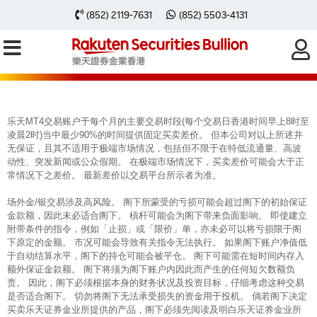
每周黃金分析 20230821
(852) 2119-7631
(852) 5503-4131
乐天MT4交易账户于每个月的主要交易时段(每个交易日香港时间早上8时至
凌晨2时)当中最少90%的时间提供固定买卖差价。 但本公司对以上所述并
无保证，且其不适用于极端市场情况，包括但不限于在特低流通量、高波
动性、突发新闻或公众假期。 在极端市场情况下，买卖差价可能会大于正
常情况下之差价。 最新差价以交易平台所示者为准。
场外金/银交易涉及高风险。 阁下所蒙受的亏损可能会超过阁下的初始保证
金款额，因此未必适合阁下。 槓杆可能会为阁下带来负面影响。 即使建立
附带条件的指令，例如「止损」或「限价」单，亦未必可以将亏损限于阁
下原定的金额。 市况可能会导致有关指令无法执行。 如果阁下账户净值低
于自动结算水平，阁下的持仓可能会被平仓。 阁下可能需在短时间内存入
额外保证金款额。 阁下将须为阁下账户内因此而产生的任何短欠数额负
责。 因此，阁下必须根据本身的财务状况及投资目标，仔细考虑这种交易
是否适合阁下。 切勿将阁下无法承受损失的资金用于投机。 倘若阁下决定
买卖乐天证券金业所提供的产品，阁下必须先阅读及明白乐天证券金业所